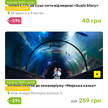
Купили 1000+ разів
Знижка 51% на суші-сети від мережі «Sushi Story»
ТОП ПРОДАЖУ
33 адреси в 9 містах
40 грн
-51%
Купили 1000+ разів
Вхідний квиток до океанаріуму «Морська казка»
ТОП ПРОДАЖУ
Київ, Андрія Малишка вулиця, 3
259 грн
-21%
329