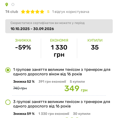
T4 club
5
1
вiдгук користувача
Скористатися сертифікатом ви можете у період
10.10.2025 - 30.09.2026
ЗНИЖКА
ЕКОНОМІЯ
КУПИЛИ
-59%
1 330
35
грн
1 групове заняття великим тенісом з тренером для
одного дорослого віком від 16 років
Знижка
52 %
391 грн
економії
5
купили
349
740 грн
грн
3 групові заняття великим тенісом з тренером для
одного дорослого від 16 років
Знижка
59 %
1 330 грн
економії
30
купили