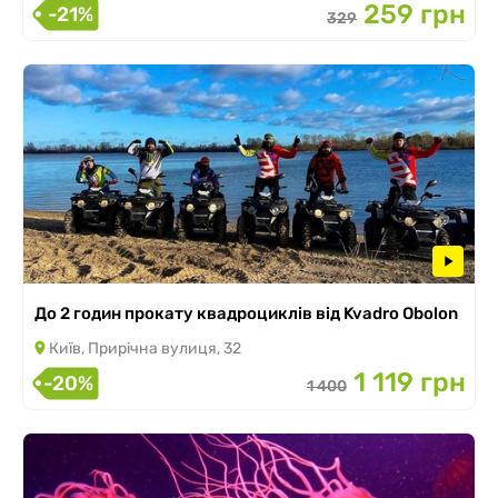
259 грн
-21%
329
До 2 годин прокату квадроциклів від Kvadro Obolon
Київ, Прирічна вулиця, 32
1 119 грн
-20%
1 400