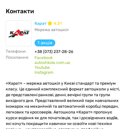
Контакти
Карат
4.31
Мережа автошкіл
1 акція
Телефони:
+38 (073) 237-28-26
Посилання:
Facebook
autoshkola.com.ua
Youtube
Instagram
«Карат» – мережа автошкіл у Києві стандарт та преміум
класу. Це єдиний комплексний формат автошколи у місті,
де представлені ранкові, денні, вечірні групи та групи
вихідного дня. Представлений великий парк навчальних
іномарок на механічній та автоматичній коробці передач,
легкових та кросоверів. Автошкола «Карат» пропонує
курси водіння як для початківців, так і досвідчених водіїв,
які хочуть покращити навички чи освоїти нові техніки