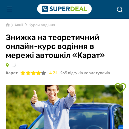
Акції
Курси водіння
Знижка на теоретичний
онлайн-курс водіння в
мережі автошкіл «Карат»
Карат
4.31
265
відгуків користувачів