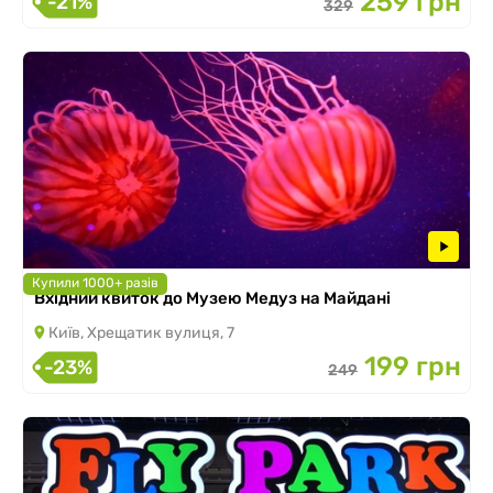
259 грн
-21%
329
Купили 1000+ разів
Вхідний квиток до Музею Медуз на Майдані
Київ, Хрещатик вулиця, 7
199 грн
-23%
249