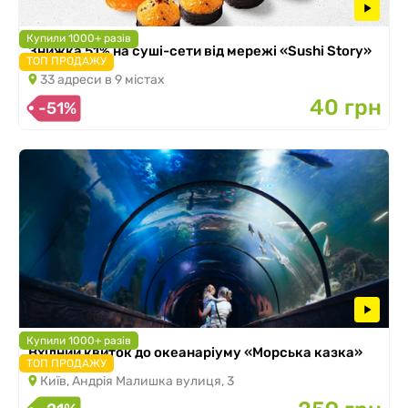
Купили 1000+ разів
Знижка 51% на суші-сети від мережі «Sushi Story»
ТОП ПРОДАЖУ
33 адреси в 9 містах
40 грн
-51%
Купили 1000+ разів
Вхідний квиток до океанаріуму «Морська казка»
ТОП ПРОДАЖУ
Київ, Андрія Малишка вулиця, 3