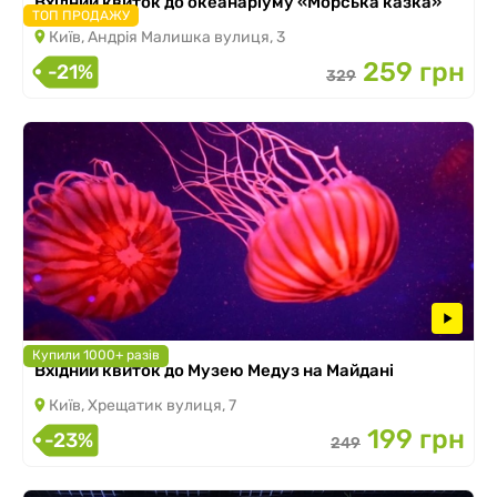
Вхідний квиток до океанаріуму «Морська казка»
ТОП ПРОДАЖУ
Київ, Андрія Малишка вулиця, 3
259 грн
-21%
329
Купили 1000+ разів
Вхідний квиток до Музею Медуз на Майдані
Київ, Хрещатик вулиця, 7
199 грн
-23%
249