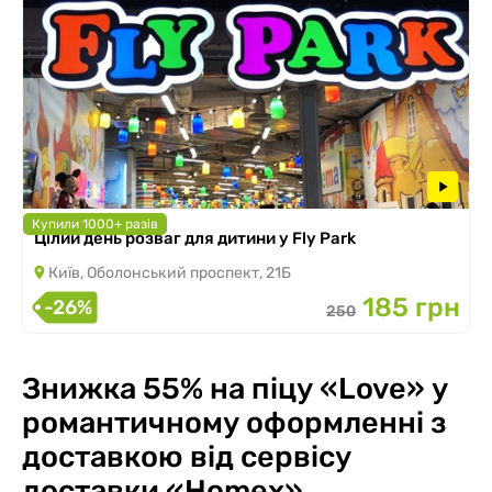
Купили 1000+ разів
Цілий день розваг для дитини у Fly Park
Київ, Оболонський проспект, 21Б
185 грн
-26%
250
Знижка 55% на піцу «Love» у
романтичному оформленні з
доставкою від сервісу
доставки «Homex»