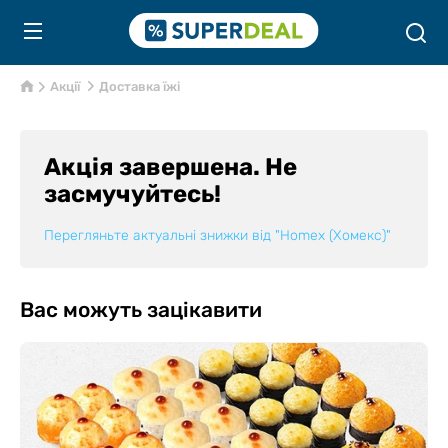
Акції
Доставка їжі
Акція завершена. Не
засмучуйтесь!
Перегляньте актуальні знижки від
"Homex (Хомекс)"
Вас можуть зацікавити