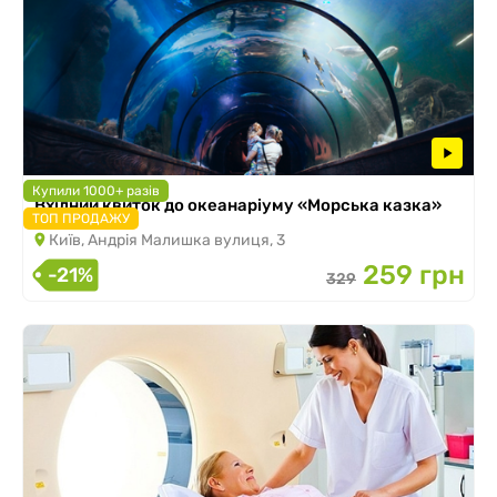
Купили 1000+ разів
Вхідний квиток до океанаріуму «Морська казка»
ТОП ПРОДАЖУ
Київ, Андрія Малишка вулиця, 3
259 грн
-21%
329