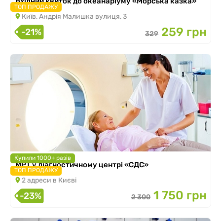
Вхідний квиток до океанаріуму «Морська казка»
ТОП ПРОДАЖУ
Київ, Андрія Малишка вулиця, 3
259 грн
-21%
329
Купили 1000+ разів
МРТ у діагностичному центрі «СДС»
ТОП ПРОДАЖУ
2 адреси в Києві
1 750 грн
-23%
2 300