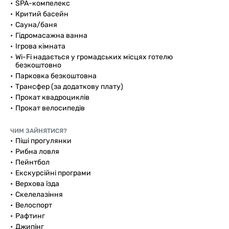
SPA-компелекс
Критий басейн
Сауна/баня
Гідромасажна ванна
Ігрова кімната
Wi-Fi надається у громадських місцях готелю
безкоштовно
Парковка безкоштовна
Трансфер (за додаткову плату)
Прокат квадроциклів
Прокат велосипедів
ЧИМ ЗАЙНЯТИСЯ?
Піші прогулянки
Рибна ловля
Пейнтбол
Екскурсійні програми
Верхова їзда
Скелелазіння
Велоспорт
Рафтинг
Джипінг