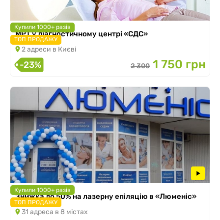
Купили 1000+ разів
МРТ у діагностичному центрі «СДС»
ТОП ПРОДАЖУ
2 адреси в Києві
1 750 грн
-23%
2 300
Купили 1000+ разів
Знижка до 50% на лазерну епіляцію в «Люменіс»
ТОП ПРОДАЖУ
31 адреса в 8 містах