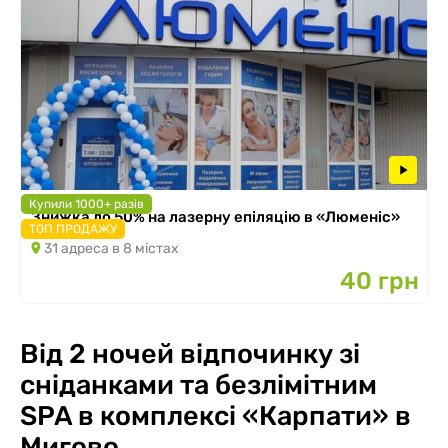
Купили 1000+ разів
Знижка до 50% на лазерну епіляцію в «Люменіс»
ТОП ПРОДАЖУ
31 адреса в 8 містах
40 грн
Від 2 ночей відпочинку зі
сніданками та безлімітним
SPA в комплексі «Карпати» в
Мигово