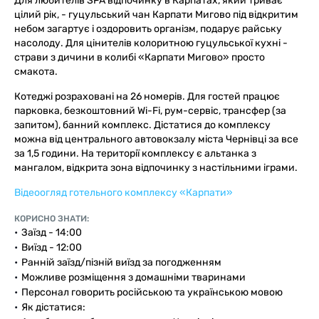
Для любителів SPA відпочинку в Карпатах, який триває
цілий рік, - гуцульський чан Карпати Мигово під відкритим
небом загартує і оздоровить організм, подарує райську
насолоду. Для цінителів колоритною гуцульської кухні -
страви з дичини в колибі «Карпати Мигово» просто
смакота.
Котеджі розраховані на 26 номерів. Для гостей працює
парковка, безкоштовний Wi-Fi, рум-сервіс, трансфер (за
запитом), банний комплекс. Дістатися до комплексу
можна від центрального автовокзалу міста Чернівці за все
за 1,5 години. На території комплексу є альтанка з
мангалом, відкрита зона відпочинку з настільними іграми.
Відеоогляд готельного комплексу «Карпати»
КОРИСНО ЗНАТИ:
Заїзд - 14:00
Виїзд - 12:00
Ранній заїзд/пізній виїзд за погодженням
Можливе розміщення з домашніми тваринами
Персонал говорить російською та українською мовою
Як дістатися: