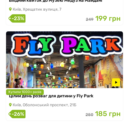
Вхідний квиток до Музею Медуз на Майдані
Київ, Хрещатик вулиця, 7
199 грн
-23%
249
Купили 1000+ разів
Цілий день розваг для дитини у Fly Park
Київ, Оболонський проспект, 21Б
185 грн
-26%
250