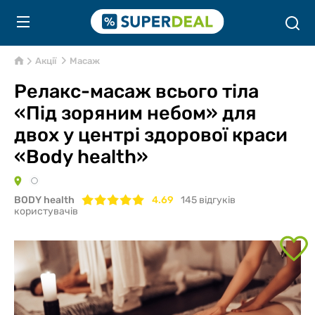
Акції
Масаж
Релакс-масаж всього тіла
«Під зоряним небом» для
двох у центрі здорової краси
«Body health»
BODY health
4.69
145
відгуків
користувачів