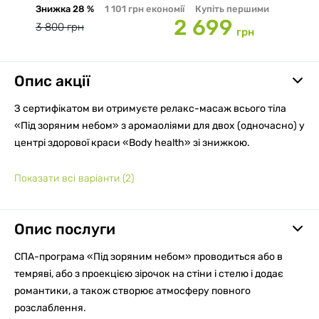
Знижка
28 %
1 101 грн
економії
Купіть першими
2 699
3 800 грн
грн
Опис акції
З сертифікатом ви отримуєте релакс-масаж всього тіла
«Під зоряним небом» з аромаоліями для двох (одночасно) у
центрі здорової краси «Body health» зі знижкою.
Показати всі варіанти
(2)
Опис послуги
СПА-програма «Під зоряним небом» проводиться або в
темряві, або з проекцією зірочок на стіни і стелю і додає
романтики, а також створює атмосферу повного
розслаблення.