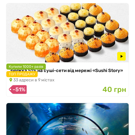
Купили 1000+ разів
Знижка 51% на суші-сети від мережі «Sushi Story»
ТОП ПРОДАЖУ
33 адреси в 9 містах
40 грн
-51%