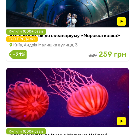
Купили 1000+ разів
Вхідний квиток до океанаріуму «Морська казка»
ТОП ПРОДАЖУ
Київ, Андрія Малишка вулиця, 3
259 грн
-21%
329
Купили 1000+ разів