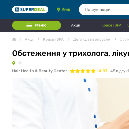
Київ
Меню
Акції
Краса і SPA
Акції
Краса і SPA
Догляд за волоссям
Обсте
Обстеження у трихолога, лікув
Hair Health & Beauty Center
4.87
45
відгук