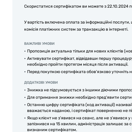
Скористатися сертифікатом ви можете з 22.10.2024 п
У вартість включена оплата за інформаційні послуги,
комісія платіжних систем за транзакцію в інтернеті.
ВАЖЛИВІ УМОВИ
Пропозиція актуальна тільки для нових клієнтів (но
Активувати сертифікат, відвідавши першу процедуру,
необхідно пройти протягом місяця після активації.
Перед покупкою сертифіката обов'язково уточніть на
ДОДАТКОВІ УМОВИ
Знижка не підсумовується з іншими діючими пропо
Для отримання знижки необхідно пред'явити сертиф
Останню цифру сертифіката (код активації) називайт
вважається наданою, і сертифікат поверненню не пі
Якщо клієнт не з'явився на сеанс, але не з'явився у 
запізнився на 15 хвилин, адміністрація залишає за 
визнаним сертифікатом.