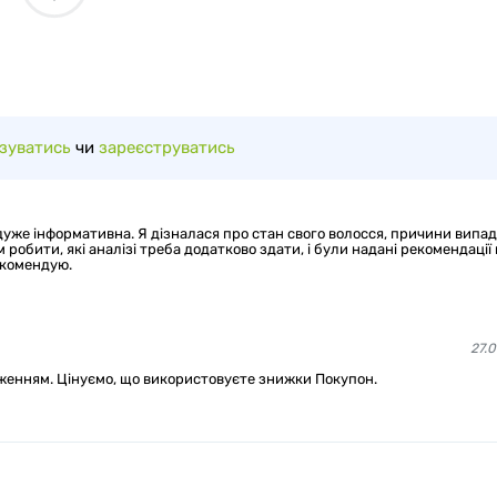
зуватись
чи
зареєструватись
 дуже інформативна. Я дізналася про стан свого волосся, причини випад
 робити, які аналізі треба додатково здати, і були надані рекомендації
екомендую.
27.0
аженням. Цінуємо, що використовуєте знижки Покупон.