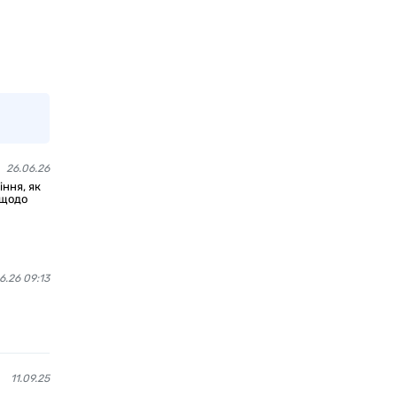
26.06.26
іння, як
 щодо
6.26 09:13
11.09.25