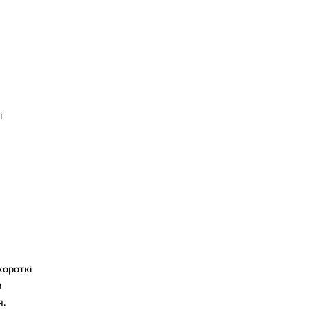
і
короткі
и
я.