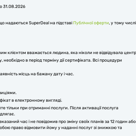
о 31.08.2026
 що надаються SuperDeal на підставі
Публічної оферти
, у тому числі
вим клієнтом вважається людина, яка ніколи не відвідувала центр
 необхідно в період терміну дії сертифіката. Всі процедури
явність місць на бажану дату і час.
зиціями.
ікат в електронному вигляді.
е тільки при отриманні послуги. Після активації послуга
длягає.
вказаний час і не повідомив про зміну своїх планів за 12 годин або
собою право відмовити йому у наданні послуг зі знижкою та