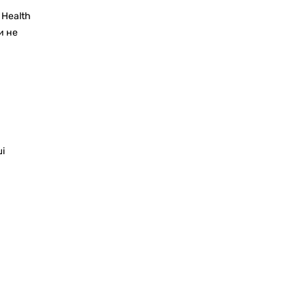
 Health
и не
і