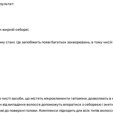
зультат:
 жирній себореї.
му стані. Це запобіжить появі багатьох захворювань, в тому числі 
но чисті засоби, що містять мікроелементи і вітаміни, дозволяють в 
 від випадіння волосся допоможуть впоратися з себореєю і знят
і до поверхні голови. Комплекси підходять для всіх типів волосс