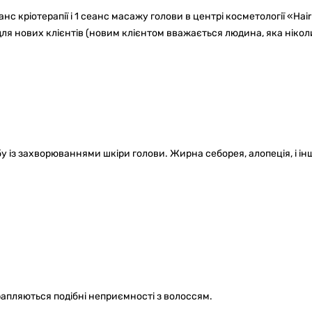
с кріотерапії і 1 сеанс масажу голови в центрі косметології «Hair
для нових клієнтів (новим клієнтом вважається людина, яка нікол
у із захворюваннями шкіри голови. Жирна себорея, алопеція, і інш
рапляються подібні неприємності з волоссям.