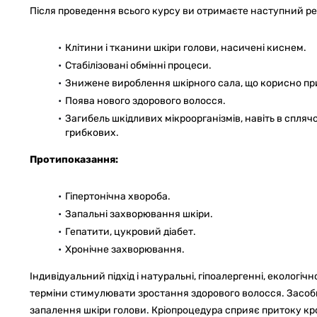
Після проведення всього курсу ви отримаєте наступний ре
Клітини і тканини шкіри голови, насичені киснем.
Стабілізовані обмінні процеси.
Знижене вироблення шкірного сала, що корисно при
Поява нового здорового волосся.
Загибель шкідливих мікроорганізмів, навіть в сплячо
грибкових.
Протипоказання:
Гіпертонічна хвороба.
Запальні захворювання шкіри.
Гепатити, цукровий діабет.
Хронічне захворювання.
Індивідуальний підхід і натуральні, гіпоалергенні, екологіч
терміни стимулювати зростання здорового волосся. Засоби
запалення шкіри голови. Кріопроцедура сприяє притоку кров