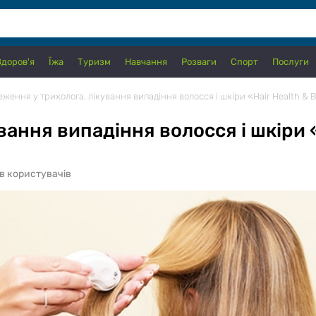
Здоров'я
Їжа
Туризм
Навчання
Розваги
Спорт
Послуги
ження у трихолога, лікування випадіння волосся і шкіри «Hair Health & 
ання випадіння волосся і шкіри «
ів користувачів