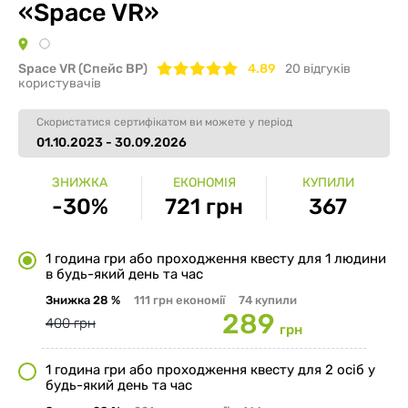
«Space VR»
Space VR (Спейс ВР)
4.89
20
відгуків
користувачів
Скористатися сертифікатом ви можете у період
01.10.2023 - 30.09.2026
ЗНИЖКА
ЕКОНОМІЯ
КУПИЛИ
-30%
721 грн
367
1 година гри або проходження квесту для 1 людини
в будь-який день та час
Знижка
28 %
111 грн
економії
74
купили
289
400 грн
грн
1 година гри або проходження квесту для 2 осіб у
будь-який день та час