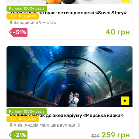
Купили 1000+ разів
Знижка 51% на суші-сети від мережі «Sushi Story»
ТОП ПРОДАЖУ
33 адреси в 9 містах
40 грн
-51%
Купили 1000+ разів
Вхідний квиток до океанаріуму «Морська казка»
ТОП ПРОДАЖУ
Київ, Андрія Малишка вулиця, 3
259 грн
-21%
329