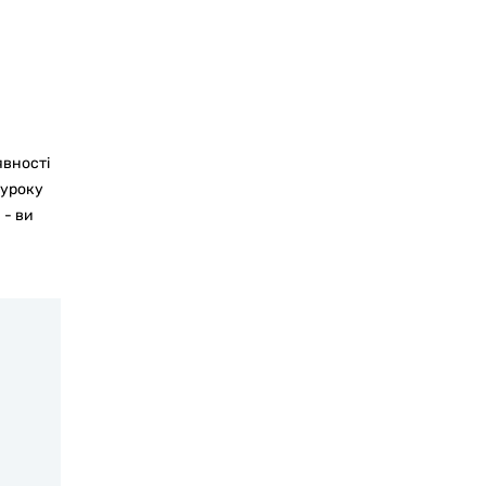
явності
-уроку
 - ви