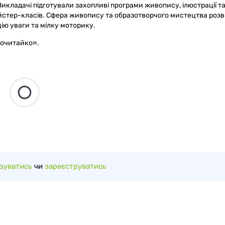
Викладачі підготували захопливі програми живопису, ілюстрації т
айстер-класів. Сфера живопису та образотворчого мистецтва роз
ію уваги та мілку моторику.
Почитайко».
зуватись
чи
зареєструватись