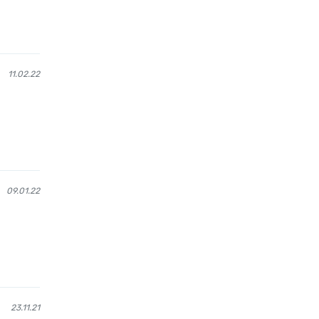
11.02.22
09.01.22
23.11.21