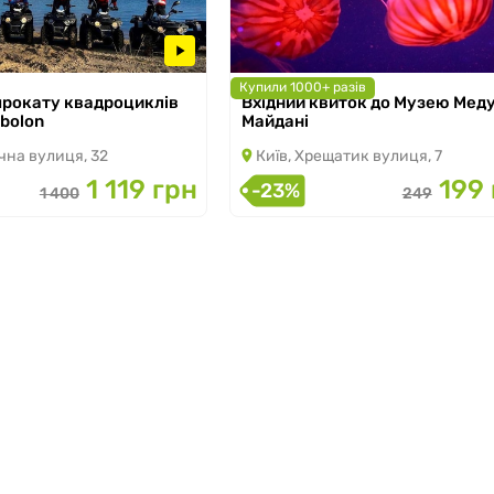
Купили 1000+ разів
 прокату квадроциклів
Вхідний квиток до Музею Меду
о 30.09.2026
з 07.03.2026 по 31.08.2026
Obolon
Майдані
чна вулиця, 32
Київ, Хрещатик вулиця, 7
1 119 грн
199 
-23%
1 400
249