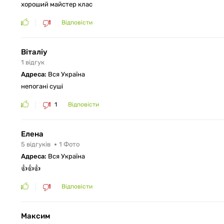
хороший майстер клас
Відповісти
Віталіу
1
відгук
Адреса:
Вся Україна
непогані суші
1
Відповісти
Елена
5
відгуків
1
Фото
Адреса:
Вся Україна
👍👍👍
Відповісти
Максим