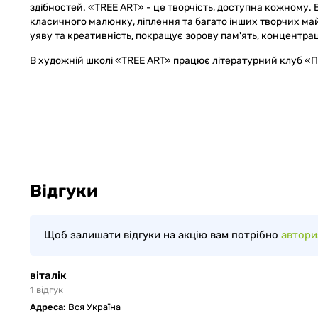
здібностей. «TREE ART» - це творчість, доступна кожному. 
класичного малюнку, ліплення та багато інших творчих м
уяву та креативність, покращує зорову пам'ять, концентрац
В художній школі «TREE ART» працює літературний клуб «
Відгуки
Щоб залишати відгуки на акцію вам потрібно
автори
віталік
1
відгук
Адреса:
Вся Україна