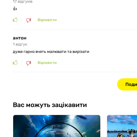
17
відгуків
👍
Відповісти
антон
1
відгук
дуже гарно вчять малювати та вирізати
Відповісти
Поди
Вас можуть зацікавити