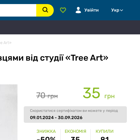
Увійти
Укр
e Art»
ми від студії «Tree Art»
35
70
грн
грн
Скористатися сертифікатом ви можете у період
09.01.2024 - 30.09.2026
ЗНИЖКА
ЕКОНОМІЯ
КУПИЛИ
-50%
35
81