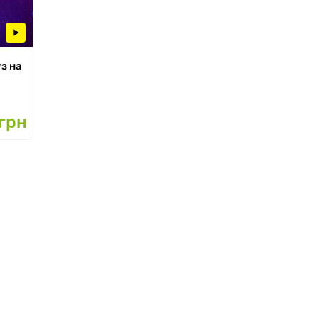
з на
грн