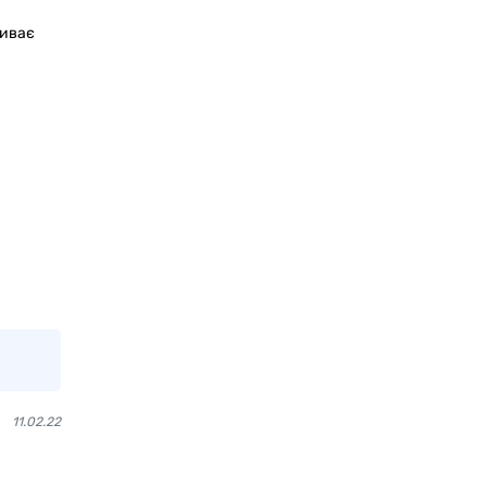
а
виває
11.02.22