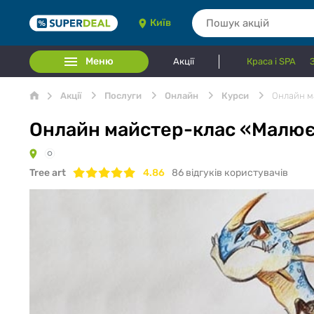
Київ
Меню
Акції
Краса і SPA
Акції
Послуги
Онлайн
Курси
Онлайн ма
Онлайн майстер-клас «Малюємо
Tree art
4.86
86
відгуків користувачів