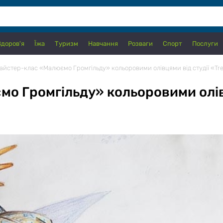
Здоров'я
Їжа
Туризм
Навчання
Розваги
Спорт
Послуги
йстер-клас «Малюємо Громгільду» кольоровими олівцями від студії «Tre
 Громгільду» кольоровими олівця