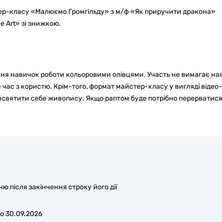
тер-класу «Малюємо Громгільду» з м/ф «Як приручити дракона»
e Art» зі знижкою.
я навичок роботи кольоровими олівцями. Участь не вимагає на
 час з користю. Крім-того, формат майстер-класу у вигляді відео
исвятити себе живопису. Якщо раптом буде потрібно перерватися
 після закінчення строку його дії
о 30.09.2026