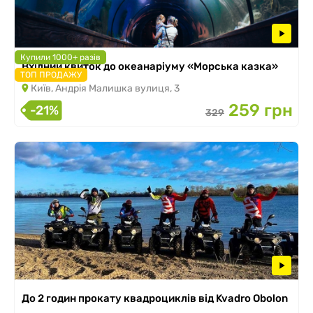
Купили 1000+ разів
Вхідний квиток до океанаріуму «Морська казка»
ТОП ПРОДАЖУ
Київ, Андрія Малишка вулиця, 3
259 грн
-21%
329
До 2 годин прокату квадроциклів від Kvadro Obolon