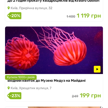
До 2 годин прокату квадроциклів від Kvadro Obolon
Київ, Прирічна вулиця, 32
1 119 грн
-20%
1 400
Купили 1000+ разів
Вхідний квиток до Музею Медуз на Майдані
Київ, Хрещатик вулиця, 7
199 грн
-23%
249