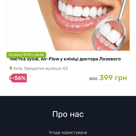
Купили 1000+ разів
Чистка зубів, Air-Flow у клініці доктора Лозового
Київ, Хрещатик вулиця, 42
399 грн
-56%
800
Про нас
Угода користувача