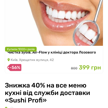
Купили 1000+ разів
Чистка зубів, Air-Flow у клініці доктора Лозового
Київ, Хрещатик вулиця, 42
399 грн
-56%
800
Знижка 40% на все меню
кухні від служби доставки
«Sushi Profi»