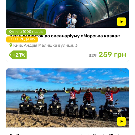
Купили 1000+ разів
Вхідний квиток до океанаріуму «Морська казка»
ТОП ПРОДАЖУ
Київ, Андрія Малишка вулиця, 3
259 грн
-21%
329