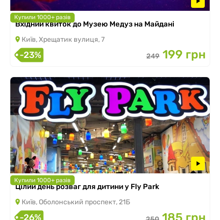
Купили 1000+ разів
Вхідний квиток до Музею Медуз на Майдані
Київ, Хрещатик вулиця, 7
199 грн
-23%
249
Купили 1000+ разів
Цілий день розваг для дитини у Fly Park
Київ, Оболонський проспект, 21Б
185 грн
-26%
250