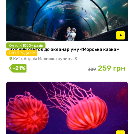
Купили 1000+ разів
Вхідний квиток до океанаріуму «Морська казка»
ТОП ПРОДАЖУ
Київ, Андрія Малишка вулиця, 3
259 грн
-21%
329