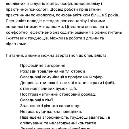
дослідник в галузі історії філософії, психоаналізу і
практичної психології. Досвід роботи приватним
практичним психологом, психоаналітиком більше 5 років.
Спеціаліст володіє методом психоаналізу і різними
психологічними методиками. Ці знання дозволяють
комфортно і ефективно знаходити рішення з різних питань
і життєвих труднощів. Можлива робота з дітьми та
підлітками.
Питання, з якими можна звертатися до спеціаліста:
Професійне вигорання.
Розлади травлення на тлі стресів.
Складнощі комунікації в професійній сфері.
Депресія, тривожні і панічні стани, страхи і фобії,
стан нав'язливих думок і дій.
Посттравматичний стресовий розлад.
Складнощі в сім'ї.
Залежності різного характеру.
Невроз, суїцидальна поведінка.
Підвищена агресивність, труднощі адаптації, в
спілкуванні та налагодженні контактів.
Дитячі неврози, підліткові проблеми.