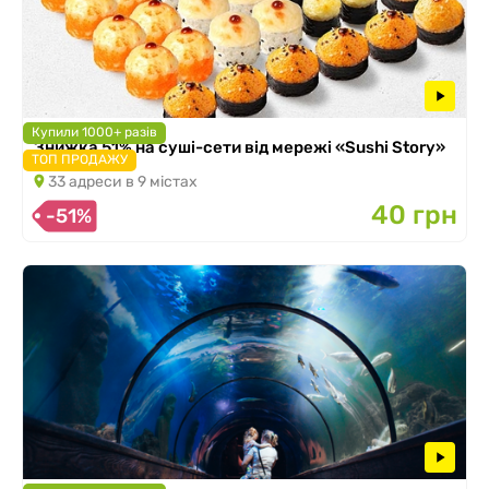
Купили 1000+ разів
Знижка 51% на суші-сети від мережі «Sushi Story»
ТОП ПРОДАЖУ
33 адреси в 9 містах
40 грн
-51%