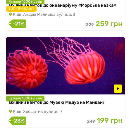
Купили 1000+ разів
Вхідний квиток до океанаріуму «Морська казка»
ТОП ПРОДАЖУ
Київ, Андрія Малишка вулиця, 3
259 грн
-21%
329
Купили 1000+ разів
Вхідний квиток до Музею Медуз на Майдані
Київ, Хрещатик вулиця, 7
199 грн
-23%
249