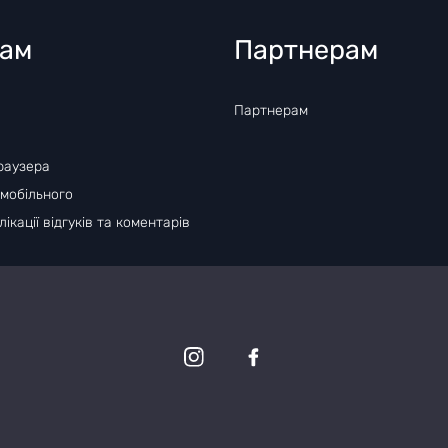
там
Партнерам
Партнерам
раузера
 мобільного
ікації відгуків та коментарів