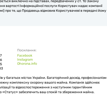
ється виключно на підставах, передбачених у ст. 10 Закону
ння вартості Інформаційної послуги Користувач надає компанії
мі) про те, що Продавець відмовив Користувачеві в передачі йому
Посилання:
07
Facebook
Instagram
06
Ohorona.info
05
03
в у багатьох містах України. Багаторічний досвід, професіоналізм
алежну комплексну охорону вашого майна. Компанія здійснює
ізації та відеоспостереження з наступним гарантійним
о «Статус» забезпечить ваш спокій та збереження майна.