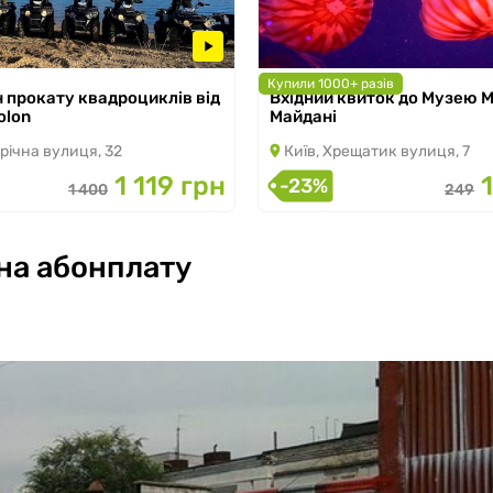
Купили 1000+ разів
н прокату квадроциклів від
Вхідний квиток до Музею 
 по 30.09.2026
з 07.03.2026 по 31.08.2026
olon
Майдані
річна вулиця, 32
Київ, Хрещатик вулиця, 7
1 119 грн
-23%
1 400
249
на абонплату