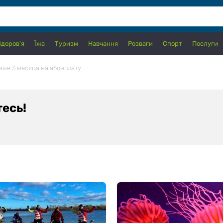
Здоров'я
Їжа
Туризм
Навчання
Розваги
Спорт
Послуги
вые 3 месяца на абонплату
тесь!