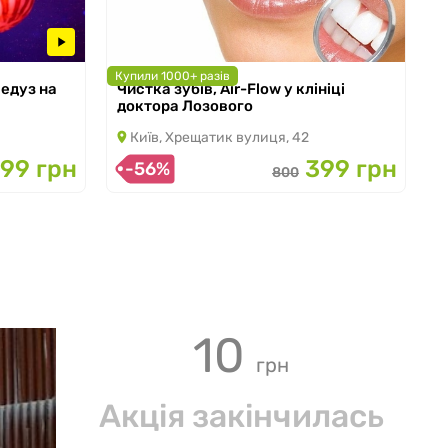
Купили 1000+ разів
Медуз на
Чистка зубів, Air-Flow у клініці
з 08.10.2025 по 31.10.2026
доктора Лозового
Київ, Хрещатик вулиця, 42
199 грн
399 грн
-56%
800
10
грн
Акція закінчилась