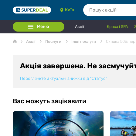
Київ
Меню
Акції
Краса і SPA
Акції
Послуги
Інші послуги
Скидка 50% пер
Акція завершена. Не засмучуй
Перегляньте актуальні знижки від
"Статус"
Вас можуть зацікавити