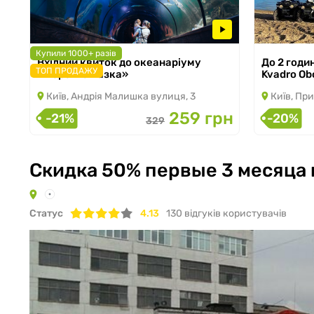
Купили 1000+ разів
Вхідний квиток до океанаріуму
До 2 годи
з 05.03.2026 по 31.08.2026
з 02.11.2024
ТОП ПРОДАЖУ
«Морська казка»
Kvadro Ob
Київ, Андрія Малишка вулиця, 3
Київ, При
259 грн
-21%
-20%
329
Скидка 50% первые 3 месяца 
Статус
4.13
130
відгуків користувачів