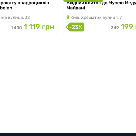
 прокату квадроциклів
Вхідний квиток до Музею Меду
о 30.09.2026
з 07.03.2026 по 31.08.2026
Obolon
Майдані
чна вулиця, 32
Київ, Хрещатик вулиця, 7
1 119 грн
199 
-23%
1 400
249