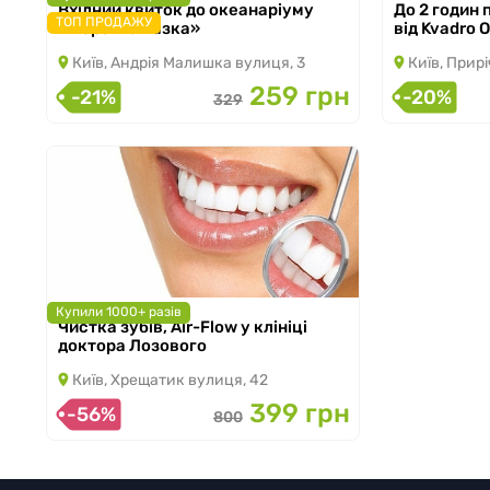
Вхідний квиток до океанаріуму
До 2 годин
з 05.03.2026 по 31.08.2026
з 02.11.2024 п
ТОП ПРОДАЖУ
«Морська казка»
від Kvadro 
Київ, Андрія Малишка вулиця, 3
Київ, Прирі
259 грн
-21%
-20%
329
Купили 1000+ разів
Чистка зубів, Air-Flow у клініці
з 08.10.2025 по 31.10.2026
доктора Лозового
Київ, Хрещатик вулиця, 42
399 грн
-56%
800