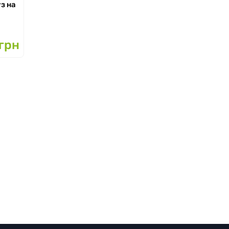
з на
грн