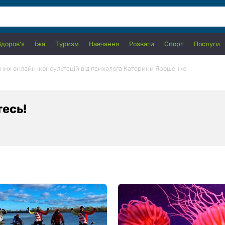
Здоров'я
Їжа
Туризм
Навчання
Розваги
Спорт
Послуги
льних онлайн-консультацій від психолога Катерини Ярошенко
тесь!