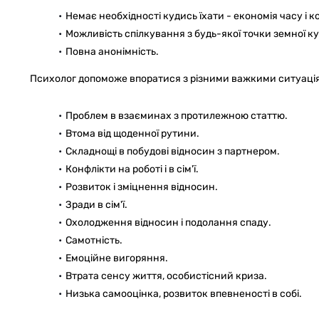
Немає необхідності кудись їхати - економія часу і к
Можливість спілкування з будь-якої точки земної ку
Повна анонімність.
Психолог допоможе впоратися з різними важкими ситуаці
Проблем в взаєминах з протилежною статтю.
Втома від щоденної рутини.
Складнощі в побудові відносин з партнером.
Конфлікти на роботі і в сім'ї.
Розвиток і зміцнення відносин.
Зради в сім'ї.
Охолодження відносин і подолання спаду.
Самотність.
Емоційне вигоряння.
Втрата сенсу життя, особистісний криза.
Низька самооцінка, розвиток впевненості в собі.