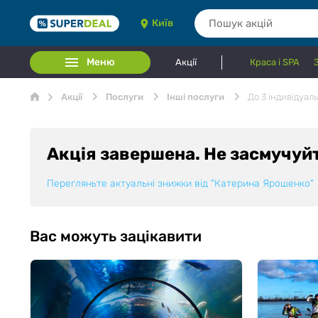
Київ
Меню
Акції
Краса і SPA
Акції
Послуги
Інші послуги
До 3 індивідуа
Акція завершена. Не засмучуй
Перегляньте актуальні знижки від
"Катерина Ярошенко"
Вас можуть зацікавити