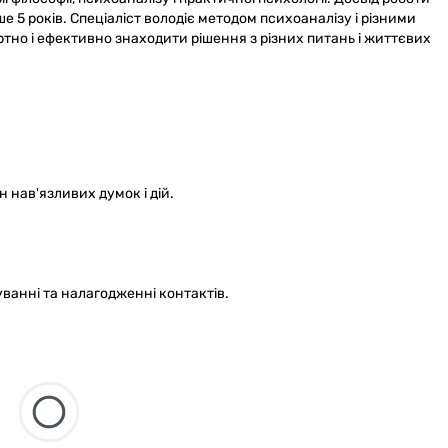
5 років. Спеціаліст володіє методом психоаналізу і різними
но і ефективно знаходити рішення з різних питань і життєвих
ан нав'язливих думок і дій.
уванні та налагодженні контактів.