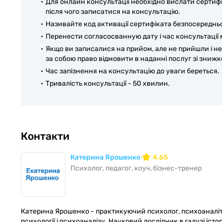
Для онлайн консультації необхідно вислати сертиф
після чого записатися на консультацію.
Називайте код активації сертифіката безпосереднь
Перенести согласосванную дату і час консультації 
Якщо ви записалися на прийом, але не прийшли і не
за собою право відмовити в наданні послуг зі знижк
Час запізнення на консультацію до уваги береться.
Тривалість консультації - 50 хвилин.
Контакти
Катерина Ярошенко
4.65
Психолог, педагог, коуч, бізнес-тренер
Катерина Ярошенко - практикуючий психолог, психоаналітик,
психології і психоаналізу. Науковий дослідник в галузі істор