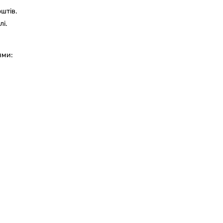
оштів.
лі.
ями: