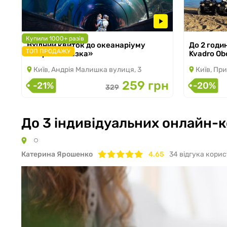
Купили 1000+ разів
Вхідний квиток до океанаріуму
До 2 годи
з 05.03.2026 по 31.08.2026
з 02.11.2024
ТОП ПРОДАЖУ
«Морська казка»
Kvadro Ob
Київ, Андрія Малишка вулиця, 3
Київ, При
259 грн
-21%
-20%
329
До 3 індивідуальних онлайн-
Катерина Ярошенко
4.65
34
вiдгука корис