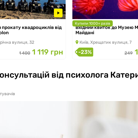
Купили 1000+ разів
н прокату квадроциклів від
Вхідний квиток до Музею 
 по 30.09.2026
з 07.03.2026 по 31.08.2026
olon
Майдані
річна вулиця, 32
Київ, Хрещатик вулиця, 7
1 119 грн
-23%
1 400
249
консультацій від психолога Кате
тувачів