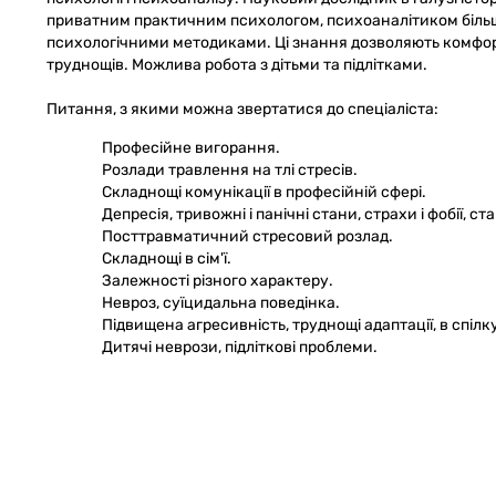
приватним практичним психологом, психоаналітиком більше 
психологічними методиками. Ці знання дозволяють комфорт
труднощів. Можлива робота з дітьми та підлітками.
Питання, з якими можна звертатися до спеціаліста:
Професійне вигорання.
Розлади травлення на тлі стресів.
Складнощі комунікації в професійній сфері.
Депресія, тривожні і панічні стани, страхи і фобії, ст
Посттравматичний стресовий розлад.
Складнощі в сім'ї.
Залежності різного характеру.
Невроз, суїцидальна поведінка.
Підвищена агресивність, труднощі адаптації, в спілк
Дитячі неврози, підліткові проблеми.