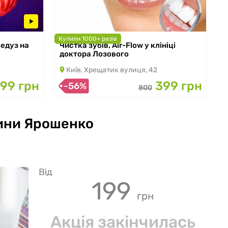
Купили 1000+ разів
Медуз на
Чистка зубів, Air-Flow у клініці
з 08.10.2025 по 31.10.2026
доктора Лозового
Київ, Хрещатик вулиця, 42
199 грн
399 грн
-56%
800
рини Ярошенко
Від
199
грн
Акція закінчилась