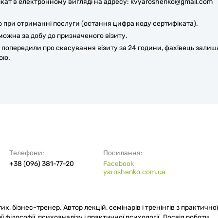
ікат в електронному вигляді на адресу: kvyaroshenko@gmail.com
о при отриманні послуги (остання цифра коду сертифіката).
можна за добу до призначеного візиту.
 попередили про скасування візиту за 24 години, фахівець залиш
ою.
Телефони:
Посилання:
+38 (096) 381-77-20
Facebook
yaroshenko.com.ua
 бізнес-тренер. Автор лекцій, семінарів і тренінгів з практичної
ії філософії, психоаналізу і практичної психології. Досвід роботи