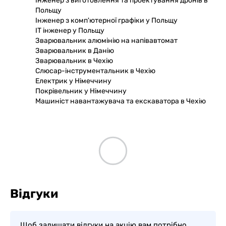
Інженер з виготовлення та проектування дронів в
Польщу
Інженер з комп'ютерної графіки у Польщу
IT інженер у Польщу
Зварювальник алюмінію на напівавтомат
Зварювальник в Данію
Зварювальник в Чехiю
Слюсар-інструментальник в Чехію
Електрик у Німеччину
Покрівельник у Німеччину
Машиніст навантажувача та екскаватора в Чехію
Відгуки
Щоб залишати відгуки на акцію вам потрібно