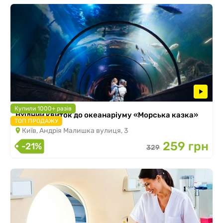
Купили 1000+ разів
Вхідний квиток до океанаріуму «Морська казка»
ТОП ПРОДАЖУ
Київ, Андрія Малишка вулиця, 3
259 грн
-21%
329