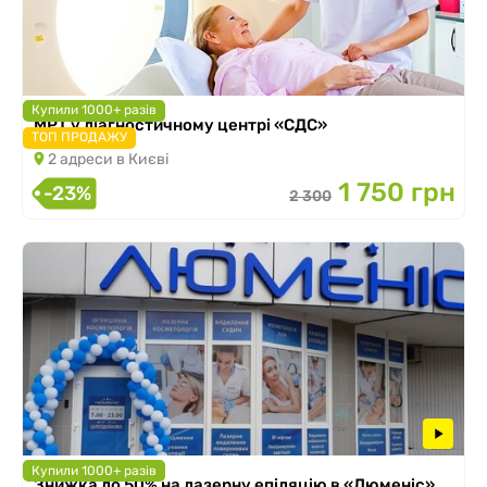
Купили 1000+ разів
МРТ у діагностичному центрі «СДС»
ТОП ПРОДАЖУ
2 адреси в Києві
1 750 грн
-23%
2 300
Купили 1000+ разів
Знижка до 50% на лазерну епіляцію в «Люменіс»