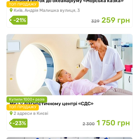
Вхідний квиток до океанаріуму «Морська казка»
ТОП ПРОДАЖУ
Київ, Андрія Малишка вулиця, 3
259 грн
-21%
329
Купили 1000+ разів
МРТ у діагностичному центрі «СДС»
ТОП ПРОДАЖУ
2 адреси в Києві
1 750 грн
-23%
2 300