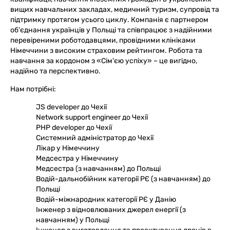
вищих навчальних закладах, медичний туризм, супровід та
підтримку протягом усього циклу. Компанія є партнером
об'єднання українців у Польщі та співпрацює з надійними
перевіреними роботодавцями, провідними клініками
Німеччини з високим страховим рейтингом. Робота та
навчання за кордоном з «Сім'єю успіху» – це вигідно,
надійно та перспективно.
Нам потрібні:
JS developer до Чехії
Network support engineer до Чехії
PHP developer до Чехії
Системний адміністратор до Чехії
Лікар у Німеччину
Медсестра у Німеччину
Медсестра (з навчанням) до Польщі
Водій-дальнобійник категорії РЄ (з навчанням) до
Польщі
Водій-міжнародник категорії РЄ у Данію
Інженер з відновлюваних джерел енергії (з
навчанням) у Польщі