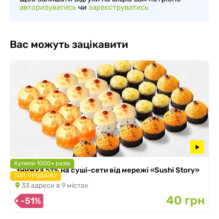
авторизуватись
чи
зареєструватись
Вас можуть зацікавити
Купили 1000+ разів
Знижка 51% на суші-сети від мережі «Sushi Story»
ТОП ПРОДАЖУ
33 адреси в 9 містах
40 грн
-51%