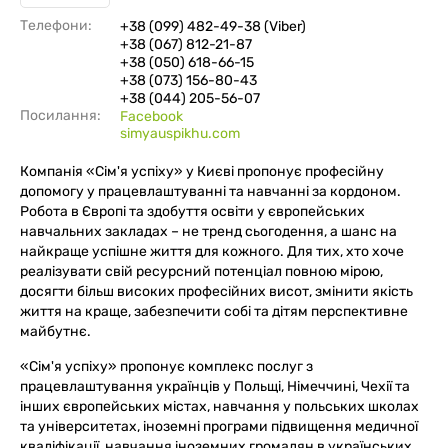
Телефони:
+38 (099) 482-49-38 (Viber)
+38 (067) 812-21-87
+38 (050) 618-66-15
+38 (073) 156-80-43
+38 (044) 205-56-07
Посилання:
Facebook
simyauspikhu.com
Компанія «Сім'я успіху» у Києві пропонує професійну
допомогу у працевлаштуванні та навчанні за кордоном.
Робота в Європі та здобуття освіти у європейських
навчальних закладах – не тренд сьогодення, а шанс на
найкраще успішне життя для кожного. Для тих, хто хоче
реалізувати свій ресурсний потенціал повною мірою,
досягти більш високих професійних висот, змінити якість
життя на краще, забезпечити собі та дітям перспективне
майбутнє.
«Сім'я успіху» пропонує комплекс послуг з
працевлаштування українців у Польщі, Німеччині, Чехії та
інших європейських містах, навчання у польських школах
та університетах, іноземні програми підвищення медичної
кваліфікації, навчання іноземних громадян в українських