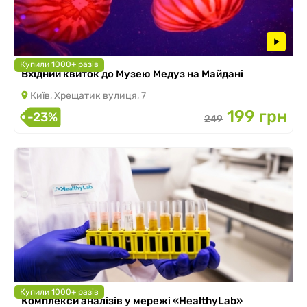
Купили 1000+ разів
Вхідний квиток до Музею Медуз на Майдані
Київ, Хрещатик вулиця, 7
199 грн
-23%
249
Купили 1000+ разів
Комплекси аналізів у мережі «HealthyLab»