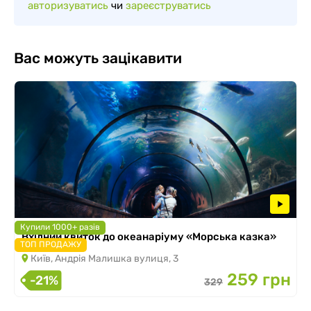
авторизуватись
чи
зареєструватись
Вас можуть зацікавити
Купили 1000+ разів
Вхідний квиток до океанаріуму «Морська казка»
ТОП ПРОДАЖУ
Київ, Андрія Малишка вулиця, 3
259 грн
-21%
329