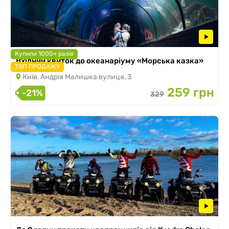
Купили 1000+ разів
Вхідний квиток до океанаріуму «Морська казка»
ТОП ПРОДАЖУ
Київ, Андрія Малишка вулиця, 3
259 грн
-21%
329