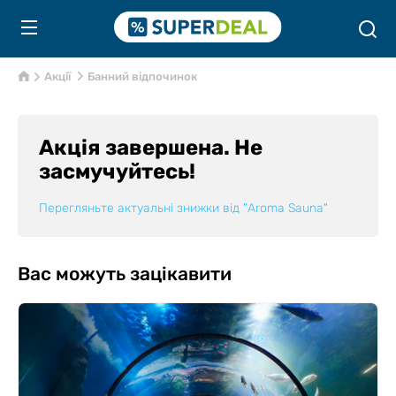
Акції
Банний відпочинок
Акція завершена. Не
засмучуйтесь!
Перегляньте актуальні знижки від
"Aroma Sauna"
Вас можуть зацікавити