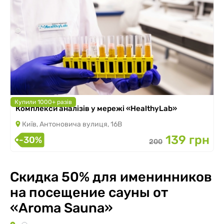
Купили 1000+ разів
Комплекси аналізів у мережі «HealthyLab»
Київ, Антоновича вулиця, 16В
139 грн
-30%
200
Скидка 50% для именинников
на посещение сауны от
«Aroma Sauna»