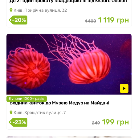
До 2 годин прокату квадроциклів від Kvadro Obolon
Київ, Прирічна вулиця, 32
1 119 грн
-20%
1 400
Купили 1000+ разів
Вхідний квиток до Музею Медуз на Майдані
Київ, Хрещатик вулиця, 7
199 грн
-23%
249