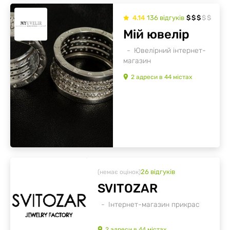
4.14
136
відгуків
$
$
$
$
$
Мій ювелір
Ювелірний інтернет-
магазин
2
адреси
в
44
містах
26
відгуків
(немає оцінок)
SVITOZAR
Інтернет-магазин прикрас
2
адреси
в
44
містах