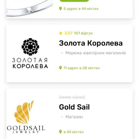
5
адрес
в
44
містах
3.57
161
відгук
Золота Королева
Мережа ювелірних магазинів
11
адрес
в
28
містах
(немає оцінок)
Gold Sail
Магазин
в
44
містах