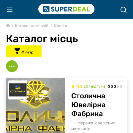
Каталог компаній
Шопінг
Каталог місць
Фільтр
4.5
307
відгуків
$
$
$
$
$
Столична
Ювелірна
Фабрика
Мережа ювелірних
магазинів