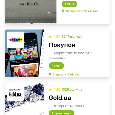
1 акція
146
адрес
в
30
містах
4.54
5647
відгуків
Покупон
Маркетплейс послуг зі
знижками
1 акція
5
адрес
в
5
містах
4.25
1025
відгуків
Gold.ua
Інтернет магазин
9 промокодів