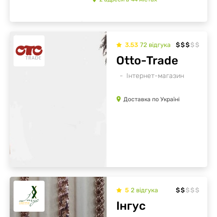
3.53
72
відгукa
$
$
$
$
$
Otto-Trade
Інтернет-магазин
Доставка по Україні
5
2
відгукa
$
$
$
$
$
Інгус