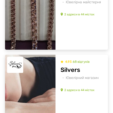
Ювелірна майстерня
2
адреси
в
44
містах
4.93
68
відгуків
Silvers
Ювелірний магазин
2
адреси
в
44
містах