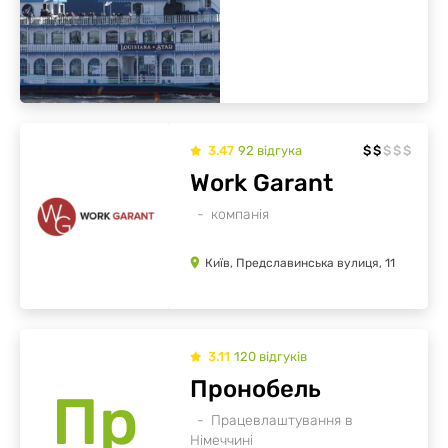
3.47
92
відгукa
$
$
$
$
$
Work Garant
компанія
Київ, Предславинська вулиця, 11
3.11
120
відгуків
Пронобель
Пр
Працевлаштування в
Німеччині