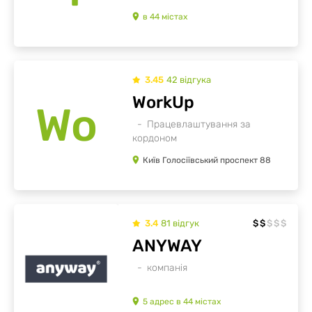
в
44
містах
3.45
42
відгукa
WorkUp
Wo
Працевлаштування за
кордоном
Київ Голосіївський проспект 88
3.4
81
відгук
$
$
$
$
$
ANYWAY
компанія
5
адрес
в
44
містах