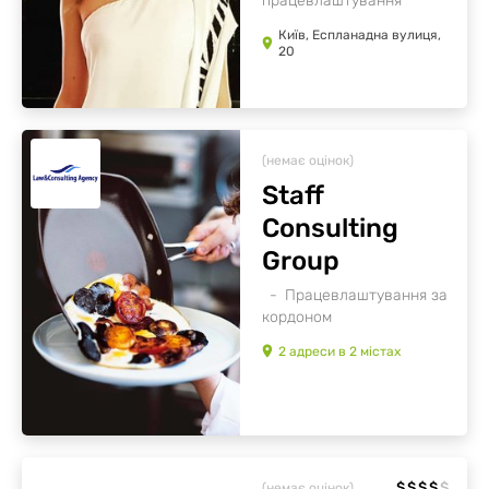
працевлаштування
Київ, Еспланадна вулиця,
20
(немає оцінок)
Staff
Consulting
Group
Працевлаштування за
кордоном
2
адреси
в
2
містах
$
$
$
$
$
(немає оцінок)