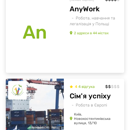
AnyWork
Робота, навчання та
An
легалізація у Польщі
2
адреси
в
44
містах
4
4
відгукa
$
$
$
$
$
Сім'я успіху
Робота в Європі
Київ,
Новокостянтинівська
вулиця, 13/10