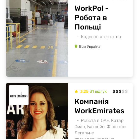
WorkPol -
Робота в
Польщі
Кадрове агентство
Вся Україна
3.25
31
відгук
$
$
$
$
$
Компанія
WorkEmirates
Робота в ОАЕ, Катар,
Оман, Бахрейн, Філіппіни.
Легальне