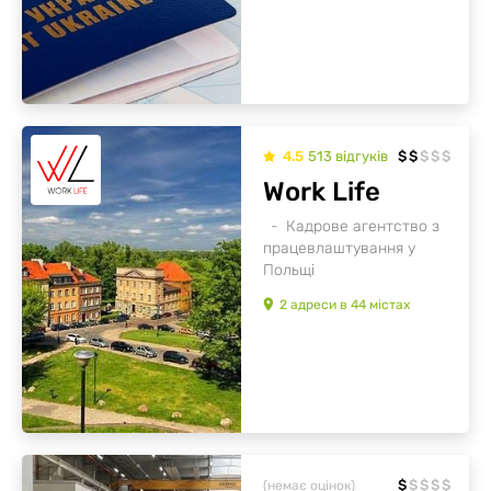
4.5
513
відгуків
$
$
$
$
$
Work Life
Кадрове агентство з
працевлаштування у
Польщі
2
адреси
в
44
містах
$
$
$
$
$
(немає оцінок)