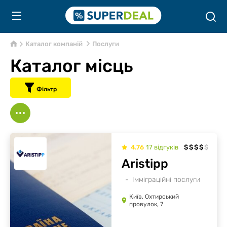
Каталог компаній
Послуги
Каталог місць
Фільтр
4.76
17
відгуків
$
$
$
$
$
Aristipp
Імміграційні послуги
Київ, Охтирський
провулок, 7