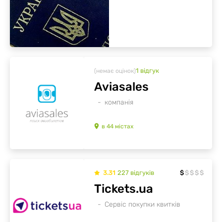
1
відгук
(немає оцінок)
Aviasales
компанія
в
44
містах
3.31
227
відгуків
$
$
$
$
$
Tickets.ua
Сервіс покупки квитків