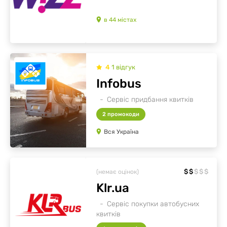
в
44
містах
4
1
відгук
Infobus
Сервіс придбання квитків
2 промокоди
Вся Україна
$
$
$
$
$
(немає оцінок)
Klr.ua
Сервіс покупки автобусних
квитків