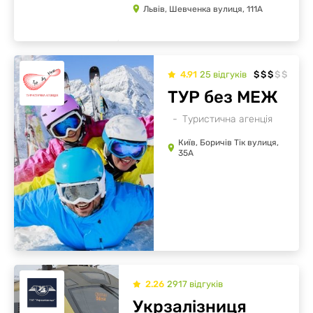
Львів, Шевченка вулиця, 111А
4.91
25
відгуків
$
$
$
$
$
ТУР без МЕЖ
Туристична агенція
Київ, Боричів Тік вулиця,
35А
2.26
2917
відгуків
Укрзалізниця