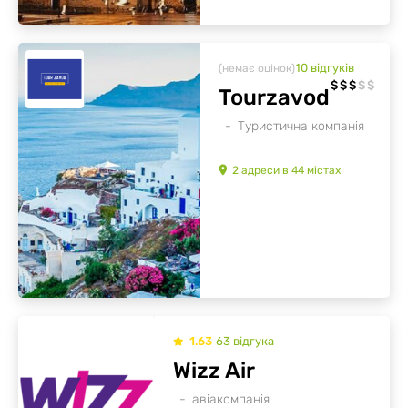
10
відгуків
(немає оцінок)
$
$
$
$
$
Tourzavod
Туристична компанія
2
адреси
в
44
містах
1.63
63
відгукa
Wizz Air
авіакомпанія