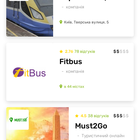
компанія
Київ, Тверська вулиця, 5
2.76
78
відгуків
$
$
$
$
$
Fitbus
компанія
в
44
містах
4.5
38
відгуків
$
$
$
$
$
Must2Go
Туристичний онлайн