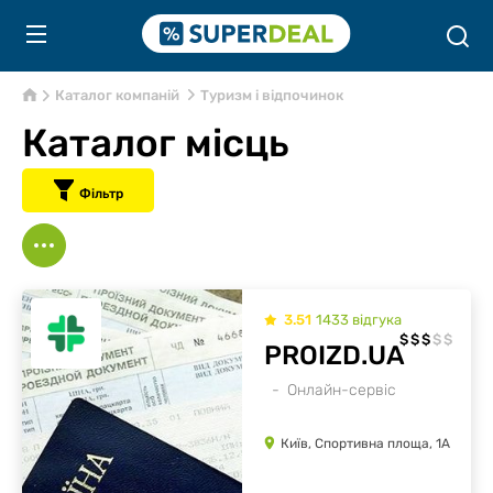
Каталог компаній
Туризм і відпочинок
Каталог місць
Фільтр
3.51
1433
відгукa
$
$
$
$
$
PROIZD.UA
Онлайн-сервіс
Київ, Спортивна площа, 1А