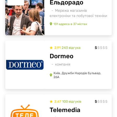
Ельдорадо
Мережа магазинів
електроніки та побутової техніки
131
адреса
в
37
містах
2.91
243
відгукa
$
$
$
$
$
Dormeo
компанія
Київ, Дружби Народів бульвар,
26А
2.67
100
відгуків
$
$
$
$
$
Telemedia