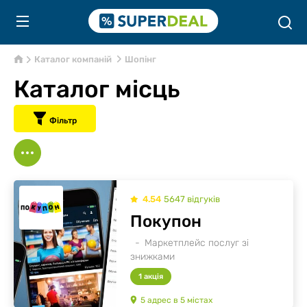
Каталог компаній
Шопінг
Каталог місць
Фільтр
4.54
5647
відгуків
Покупон
Маркетплейс послуг зі
знижками
1 акція
5
адрес
в
5
містах