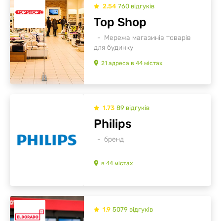
2.54
760
відгуків
Top Shop
Мережа магазинів товарів
для будинку
21
адреса
в
44
містах
1.73
89
відгуків
Philips
бренд
в
44
містах
1.9
5079
відгуків