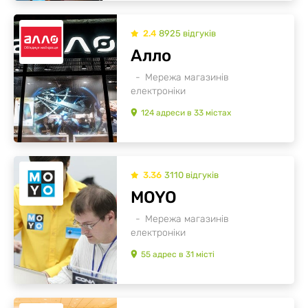
2.4
8925
відгуків
Алло
Мережа магазинів
електроніки
124
адреси
в
33
містах
3.36
3110
відгуків
MOYO
Мережа магазинів
електроніки
55
адрес
в
31
місті