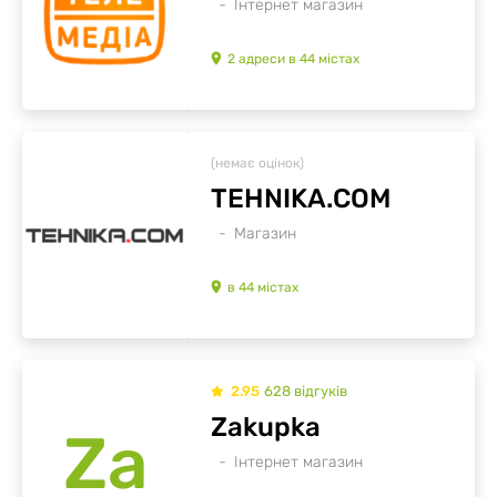
Інтернет магазин
2
адреси
в
44
містах
(немає оцінок)
TEHNIKA.COM
Магазин
в
44
містах
2.95
628
відгуків
Zakupka
Za
Інтернет магазин