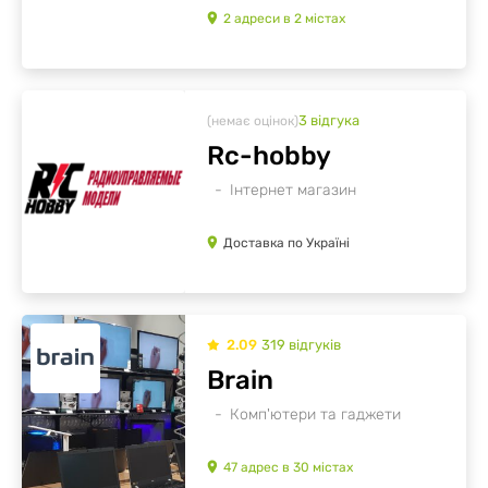
2
адреси
в
2
містах
3
відгукa
(немає оцінок)
Rc-hobby
Інтернет магазин
Доставка по Україні
2.09
319
відгуків
Brain
Комп'ютери та гаджети
47
адрес
в
30
містах