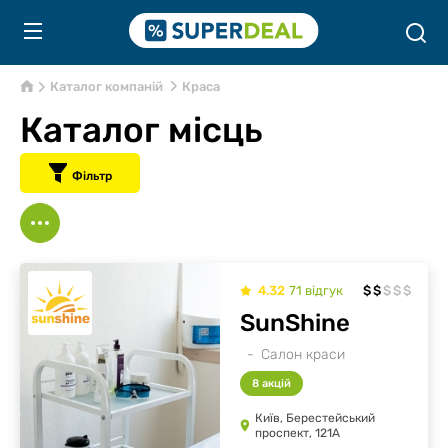
Каталог компаній
Краса
Каталог місць
Фільтр
4.32
71
відгук
$
$
$
$
$
SunShine
Салон краси
8 акцій
Київ, Берестейський
проспект, 121А