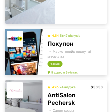
4.54
5647
відгуків
Покупон
Маркетплейс послуг зі
знижками
1 акція
5
адрес
в
5
містах
4.96
24
відгукa
$
$
$
$
$
AntiSalon
Pechersk
Салон краси