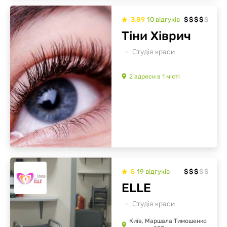
3.89
10
відгуків
$
$
$
$
$
Тіни Хіврич
Студія краси
2
адреси
в
1
місті
5
19
відгуків
$
$
$
$
$
ELLE
Студія краси
Київ, Маршала Тимошенко