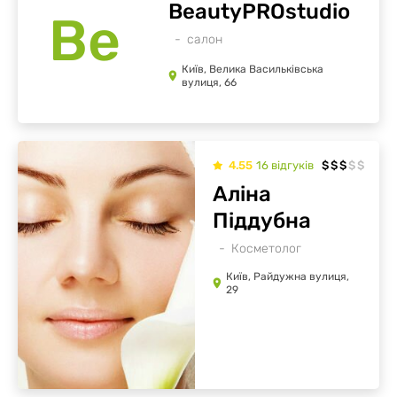
BeautyPROstudio
Be
салон
Київ, Велика Васильківська
вулиця, 66
4.55
16
відгуків
$
$
$
$
$
Аліна
Піддубна
Косметолог
Київ, Райдужна вулиця,
29