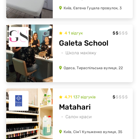
Київ, Євгена Гуцала провулок, 3
4
1
відгук
$
$
$
$
$
Galeta School
Школа макіяжу
Одеса, Тираспільська вулиця, 22
4.71
137
відгуків
$
$
$
$
$
Matahari
Салон краси
Київ, Сім'ї Кульженко вулиця, 35