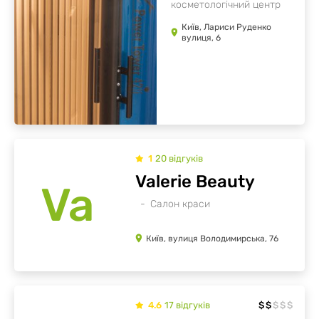
косметологічний центр
Київ, Лариси Руденко
вулиця, 6
1
20
відгуків
Valerie Beauty
Va
Салон краси
Київ, вулиця Володимирська, 76
4.6
17
відгуків
$
$
$
$
$