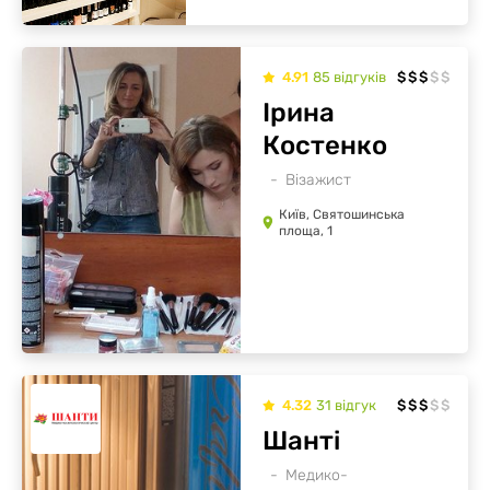
4.91
85
відгуків
$
$
$
$
$
Ірина
Костенко
Візажист
Київ, Святошинська
площа, 1
4.32
31
відгук
$
$
$
$
$
Шанті
Медико-