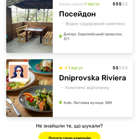
1
відгук
$
$
$
$
$
(немає оцінок)
Посейдон
Водно-оздоровчий комплекс
Дніпро, Європейський провулок,
3/1
4
1
відгук
$
$
$
$
$
Dniprovska Riviera
Комплекс відпочинку
Київ, Лютнева вулиця, 58К
Не знайшли те, що шукали?
Додати свою компанію