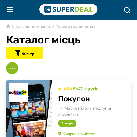
Каталог компаній
Туризм і відпочинок
Каталог місць
Фільтр
4.54
5647
відгуків
Покупон
Маркетплейс послуг зі
знижками
1 акція
5
адрес
в
5
містах