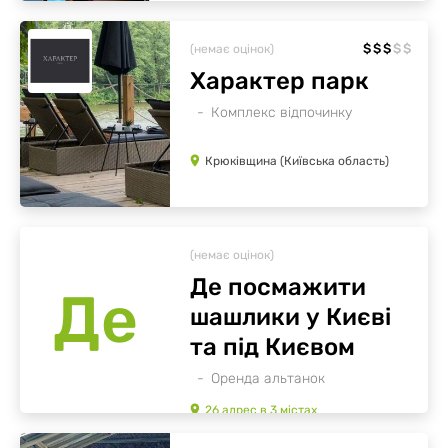
$
$
$
$
$
(немає оцінок)
Характер парк
Комплекс відпочинку
Крюківщина (Київська область)
(немає оцінок)
Де посмажити
Де
шашлики у Києві
та під Києвом
Оренда альтанок
26
адрес
в
3
містах