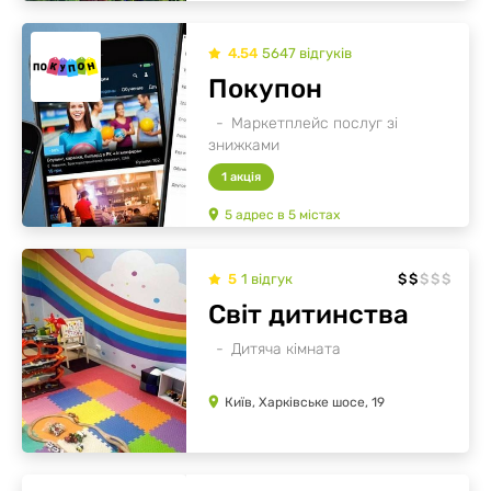
4.54
5647
відгуків
Покупон
Маркетплейс послуг зі
знижками
1 акція
5
адрес
в
5
містах
5
1
відгук
$
$
$
$
$
Світ дитинства
Дитяча кімната
Київ, Харківське шосе, 19