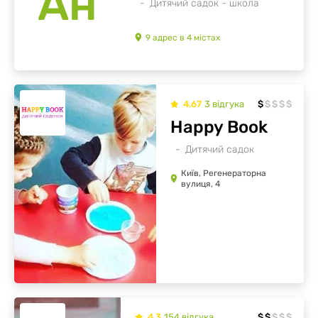
Ан
Дитячий садок - школа
9
адрес
в
4
містах
4.67
3
відгукa
$
$
$
$
$
Happy Book
Дитячий садок
Київ, Регенераторна
вулиця, 4
4.3
154
відгукa
$
$
$
$
$