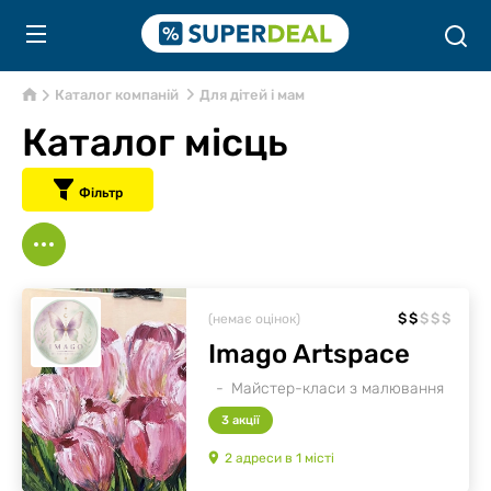
Каталог компаній
Для дітей і мам
Каталог місць
Фільтр
$
$
$
$
$
(немає оцінок)
Imago Artspace
Майстер-класи з малювання
3 акції
2
адреси
в
1
місті