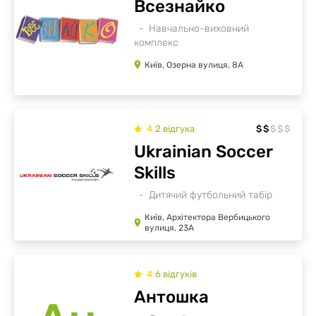
Всезнайко
Навчально-виховний
комплекс
Київ, Озерна вулиця, 8А
4
2
відгукa
$
$
$
$
$
Ukrainian Soccer
Skills
Дитячий футбольний табір
Київ, Архітектора Вербицького
вулиця, 23А
4
6
відгуків
Антошка