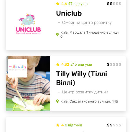
4.6
47
відгуків
$
$
$
$
$
Uniclub
Сімейний центр розвитку
Київ, Маршала Тимошенко вулиця,
9
4.32
215
відгуків
$
$
$
$
$
Tilly Willy (Тіллі
Віллі)
Центр розвитку дитини
Київ, Саксаганського вулиця, 44Б
4
8
відгуків
$
$
$
$
$