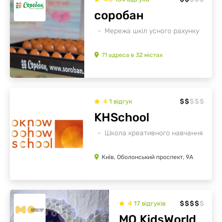
соробан
Мережа шкіл усного рахунку
71
адреса
в
32
містах
4
1
відгук
$
$
$
$
$
KHSchool
Школа креативного навчання
Київ, Оболонський проспект, 9А
4
17
відгуків
$
$
$
$
$
МО KidsWorld