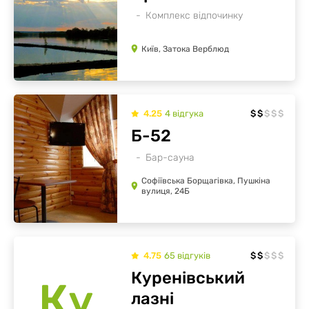
Комплекс відпочинку
Київ, Затока Верблюд
4.25
4
відгукa
$
$
$
$
$
Б-52
Бар-сауна
Софіївська Борщагівка, Пушкіна
вулиця, 24Б
4.75
65
відгуків
$
$
$
$
$
Куренівський
Ку
лазні