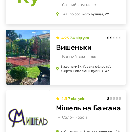
банний комплекс
Київ, пріорського вулиця, 22
4.93
34
відгукa
$
$
$
$
$
Вишеньки
Банний комплекс
Вишеньки (Київська область),
Жертв Революції вулиця, 47
4.5
7
відгуків
$
$
$
$
$
Мішель на Бажана
Салон краси
Київ, Миколи Бажана проспект, 26