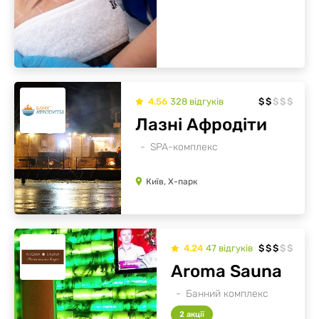
4.56
328
відгуків
$
$
$
$
$
Лазні Афродіти
SPA-комплекс
Київ, Х-парк
4.24
47
відгуків
$
$
$
$
$
Aroma Sauna
Банний комплекс
2 акції