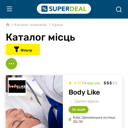
Каталог компаній
Краса
Каталог місць
Фільтр
4.77
74
відгукa
$
$
$
$
$
Body Like
Салон краси
26 акцій
Київ, Щекавицька вулиця,
30/39