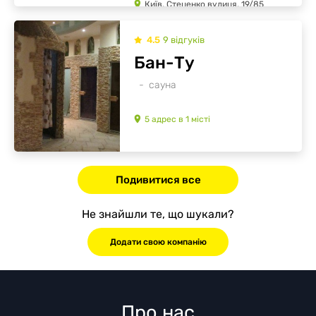
Київ, Стеценко вулиця, 19/85
4.5
9
відгуків
Бан-Ту
сауна
5
адрес
в
1
місті
Подивитися все
Не знайшли те, що шукали?
Додати свою компанію
Про нас