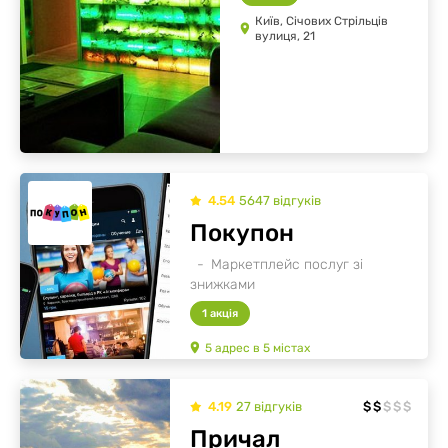
Київ, Січових Стрільців
вулиця, 21
4.54
5647
відгуків
Покупон
Маркетплейс послуг зі
знижками
1 акція
5
адрес
в
5
містах
4.19
27
відгуків
$
$
$
$
$
Причал