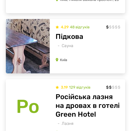
4.29
48
відгуків
$
$
$
$
$
Підкова
Сауна
Київ
3.19
129
відгуків
$
$
$
$
$
Російська лазня
Ро
на дровах в готелі
Green Hotel
Лазня