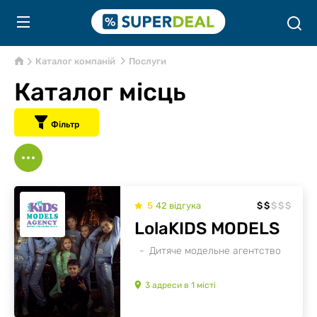
Каталог компаній
Послуги
Каталог місць
Фільтр
5
42
відгукa
$
$
$
$
$
LolaKIDS MODELS
Дитяче модельне агентство
3
адреси
в
1
місті