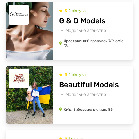
5
2
відгукa
G & O Models
Модельне агенство
Ярославський провулок 7/9, офіс
12а
5
4
відгукa
Beautiful Models
Модельне агенство
Київ, Виборзька вулиця, 86
5
1
відгук