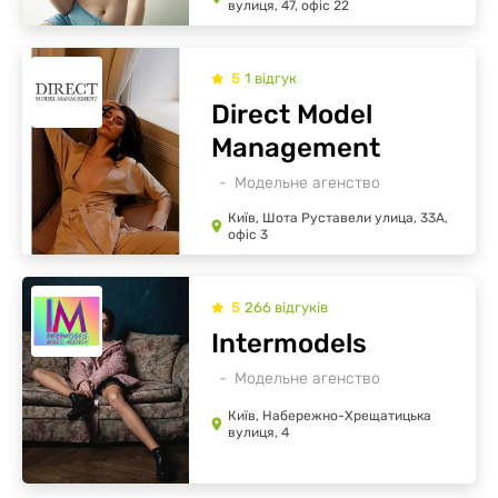
вулиця, 47, офіс 22
5
1
відгук
Direct Model
Management
Модельне агенство
Київ, Шота Руставели улица, 33А,
офіс 3
5
266
відгуків
Intermodels
Модельне агенство
Київ, Набережно-Хрещатицька
вулиця, 4