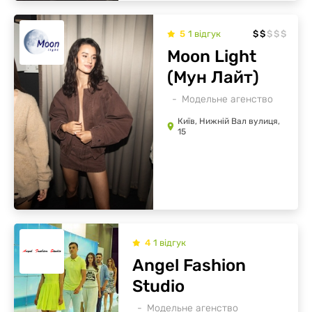
5
1
відгук
$
$
$
$
$
Moon Light
(Мун Лайт)
Модельне агенство
Київ, Нижній Вал вулиця,
15
4
1
відгук
Angel Fashion
Studio
Модельне агенство