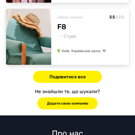
$
$
$
$
$
(немає оцінок)
F8
Студія
Київ, Харківське шосе, 19
Подивитися все
Не знайшли те, що шукали?
Додати свою компанію
Про нас