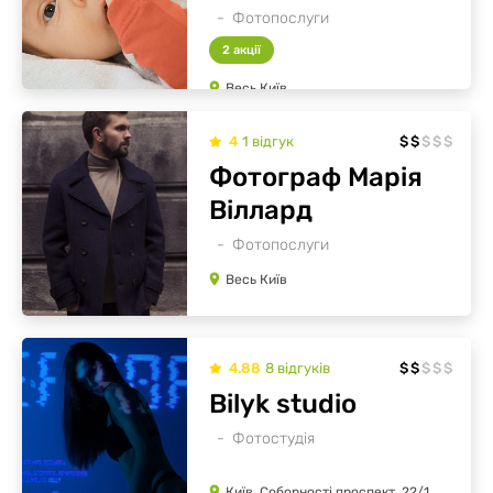
Фотопослуги
2 акції
Весь Київ
4
1
відгук
$
$
$
$
$
Фотограф Марія
Віллард
Фотопослуги
Весь Київ
4.88
8
відгуків
$
$
$
$
$
Bilyk studio
Фотостудія
Київ, Соборності проспект, 22/1