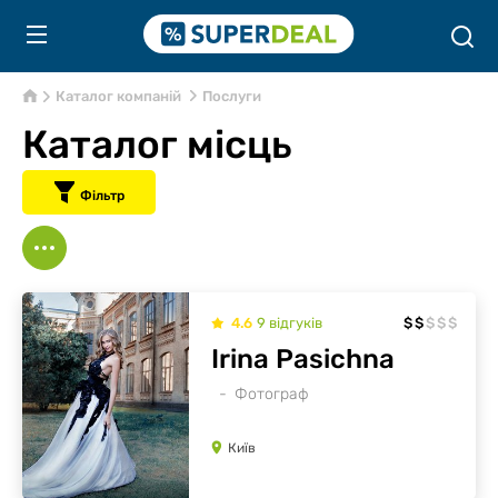
Каталог компаній
Послуги
Каталог місць
Фільтр
4.6
9
відгуків
$
$
$
$
$
Irina Pasichna
Фотограф
Київ