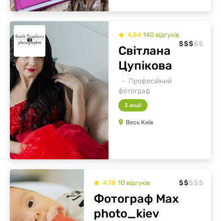
4.84
140
відгуків
$
$
$
$
$
Світлана
Цупікова
Професійний
фотограф
3 акції
Весь Київ
4.78
10
відгуків
$
$
$
$
$
Фотограф Max
photo_kiev