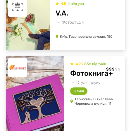
4.5
4
відгукa
V.A.
Фотостудія
Київ, Газопровідна вулиця, 150
4.93
836
відгуків
$
$
$
$
$
Фотокнига+
Студія друку
3 акції
Тернопіль, В'ячеслава
Чорновола вулиця, 11