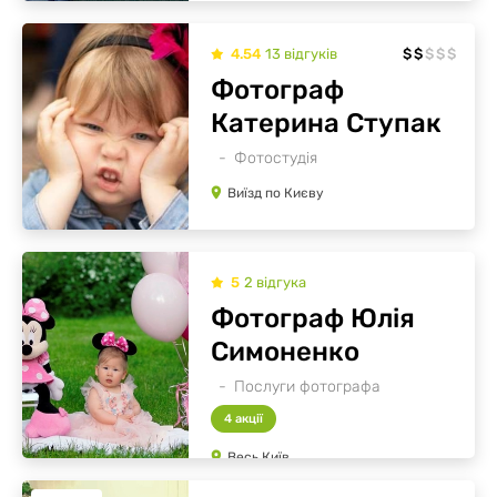
4.54
13
відгуків
$
$
$
$
$
Фотограф
Катерина Ступак
Фотостудія
Виїзд по Києву
5
2
відгукa
Фотограф Юлія
Симоненко
Послуги фотографа
4 акції
Весь Київ