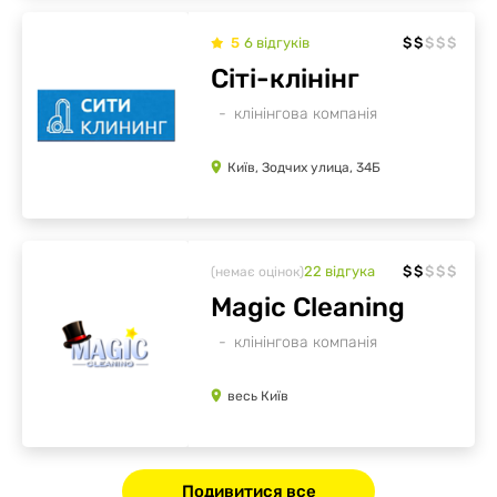
5
6
відгуків
$
$
$
$
$
Сіті-клінінг
клінінгова компанія
Київ, Зодчих улица, 34Б
22
відгукa
$
$
$
$
$
(немає оцінок)
Magic Cleaning
клінінгова компанія
весь Київ
Подивитися все