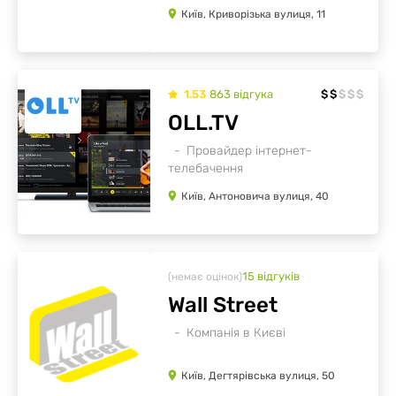
Київ, Криворізька вулиця, 11
1.53
863
відгукa
$
$
$
$
$
OLL.TV
Провайдер інтернет-
телебачення
Київ, Антоновича вулиця, 40
15
відгуків
(немає оцінок)
Wall Street
Компанія в Києві
Київ, Дегтярівська вулиця, 50