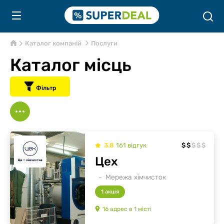
Каталог компаній
Послуги
Каталог місць
Фільтр
3.8
161
відгук
$
$
$
$
$
Цех
Мережа хімчисток
1 акція
16
адрес
в
1
місті