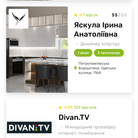
5
1
відгук
$
$
$
$
$
Яскула Ірина
Анатоліївна
Дизайнер інтер'єру
1 акція
3 промокоди
Петропавлівська
Борщагівка, Одеська
вулиця, 116А
4.09
129
відгуків
Divan.TV
Міжнародний провайдер
інтернет-телебачення