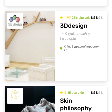
4.97
236
відгуків
$
$
$
$
$
3Ddesign
Студія дизайну
інтер'єрів
Київ, Відрадний проспект,
95
5
15
відгуків
$
$
$
$
$
Skin
philosophy