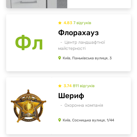
4.83
7
відгуків
Флорахауз
Фл
Центр ландшафтної
майстерності
Київ, Паньківська вулиця, 3
3.74
811
відгуків
Шериф
Охоронна компанія
Київ, Сосницька вулиця, 1/44