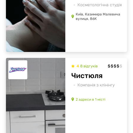
Косметологічна студія
Київ, Казимира Малевича
вулиця, 86К
4
8
відгуків
$
$
$
$
$
Чистюля
Компанія з клінінгу
2
адреси
в
1
місті