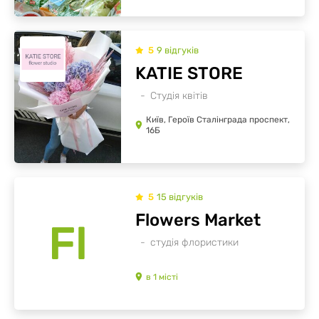
5
9
відгуків
KATIE STORЕ
Студія квітів
Київ, Героїв Сталінграда проспект,
16Б
5
15
відгуків
Flowers Market
Fl
студія флористики
в
1
місті