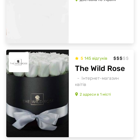
5
145
відгуків
$
$
$
$
$
The Wild Rose
Інтернет-магазин
квітів
2
адреси
в
1
місті