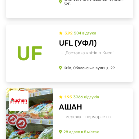
32Б
3.92
504
відгукa
UFL (УФЛ)
UF
Доставка квітів в Києві
Київ, Оболонська вулиця, 29
1.95
3966
відгуків
АШАН
мережа гіпермаркетів
28
адрес
в
5
містах