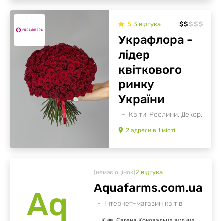
5
3
відгукa
$
$
$
$
$
Украфлора -
лідер
квіткового
ринку
України
Квіти. Рослини. Декор.
2
адреси
в
1
місті
2
відгукa
(немає оцінок)
Аquafarms.com.ua
Аq
Інтернет-магазин квітів
Київ, Євгена Коновальця вулиця,