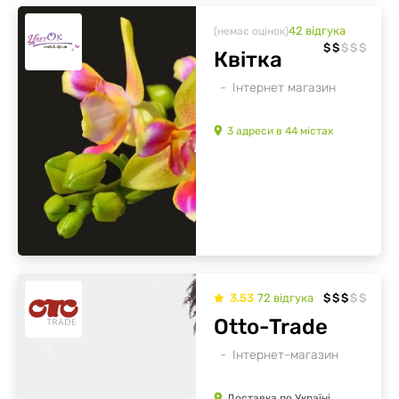
42
відгукa
(немає оцінок)
$
$
$
$
$
Квітка
Інтернет магазин
3
адреси
в
44
містах
3.53
72
відгукa
$
$
$
$
$
Otto-Trade
Інтернет-магазин
Доставка по Україні