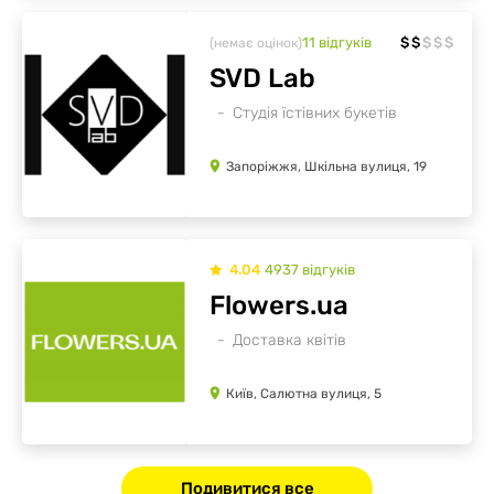
11
відгуків
$
$
$
$
$
(немає оцінок)
SVD Lab
Студія їстівних букетів
Запоріжжя, Шкільна вулиця, 19
4.04
4937
відгуків
Flowers.ua
Доставка квітів
Київ, Салютна вулиця, 5
Подивитися все