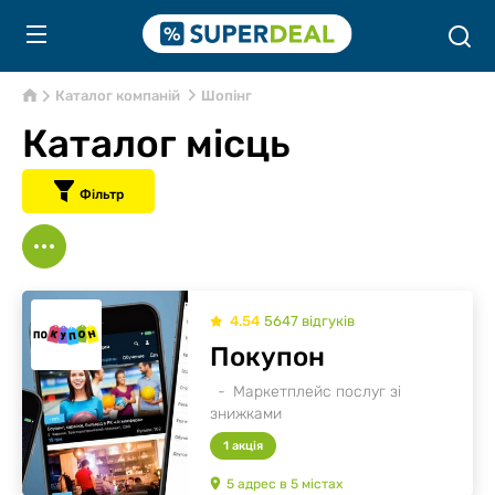
Каталог компаній
Шопінг
Каталог місць
Фільтр
4.54
5647
відгуків
Покупон
Маркетплейс послуг зі
знижками
1 акція
5
адрес
в
5
містах