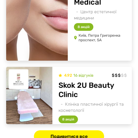
Medical
Центр естетичної
медицини
8 акцій
Київ, Петра Григоренка
проспект, 5А
4.92
16
відгуків
$
$
$
$
$
Skok 2U Beauty
Clinic
Клініка пластичної хірургії та
косметології
8 акцій
Вишневе, Чорновола вулиця, 48Б
Подивитися все