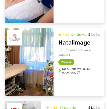
4.52
124
відгукa
$
$
$
$
$
Natalimage
Косметологічний
кабінет
23 акції
Київ, Берестейський
проспект, 67
4.62
187
відгуків
$
$
$
$
$