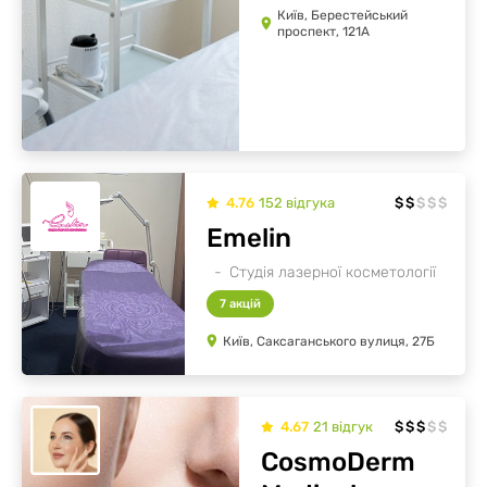
Київ, Берестейський
проспект, 121А
4.76
152
відгукa
$
$
$
$
$
Emelin
Студія лазерної косметології
7 акцій
Київ, Саксаганського вулиця, 27Б
4.67
21
відгук
$
$
$
$
$
CosmoDerm