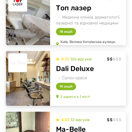
Топ лазер
Медична клініка дерматології,
лазерної та відновної медицини
18 акцій
Київ, Велика Китаївська вулиця,
10А
4.73
126
відгуків
$
$
$
$
$
Dali Deluxe
Салон краси
10 акцій
2
адреси
в
1
місті
4.33
12
відгуків
$
$
$
$
$
Ma-Belle