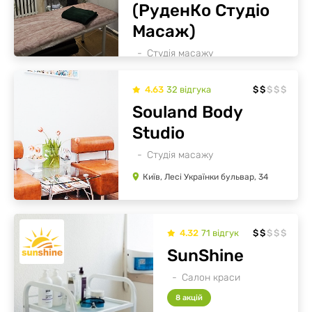
(РуденКо Студіо
Масаж)
Студія масажу
10 акцій
4.63
32
відгукa
$
$
$
$
$
Київ, Євгена Сверстюка вулиця, 7
Souland Body
Studio
Студія масажу
Київ, Лесі Українки бульвар, 34
4.32
71
відгук
$
$
$
$
$
SunShine
Салон краси
8 акцій