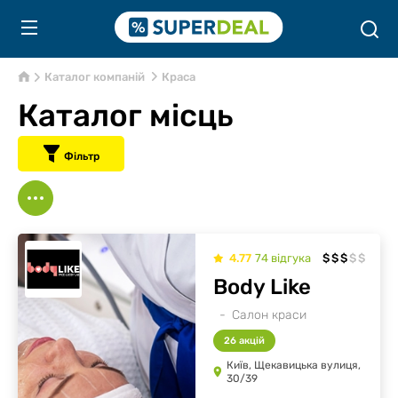
Каталог компаній
Краса
Каталог місць
Фільтр
4.77
74
відгукa
$
$
$
$
$
Body Like
Салон краси
26 акцій
Київ, Щекавицька вулиця,
30/39