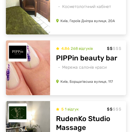
Косметологічний кабінет
Київ, Героїв Дніпра вулиця, 20А
4.86
268
відгуків
$
$
$
$
$
PIPPin beauty bar
Мережа салонів краси
Київ, Борщагівська вулиця, 117
5
1
відгук
$
$
$
$
$
RudenKo Studio
Massage