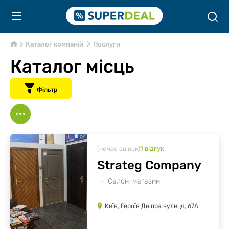
Каталог компаній
Послуги
Каталог місць
Фільтр
1
відгук
(немає оцінок)
Strateg Company
Салон-магазин
Київ, Героїв Дніпра вулиця, 67А