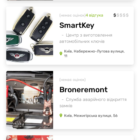
4
відгукa
$
$
$
$
$
(немає оцінок)
SmartKey
Центр з виготовлення
автомобільних ключів
Київ, Набережно-Лугова вулиця,
11
(немає оцінок)
Broneremont
Служба аварійного відкриття
замків
Київ, Межигірська вулиця, 56