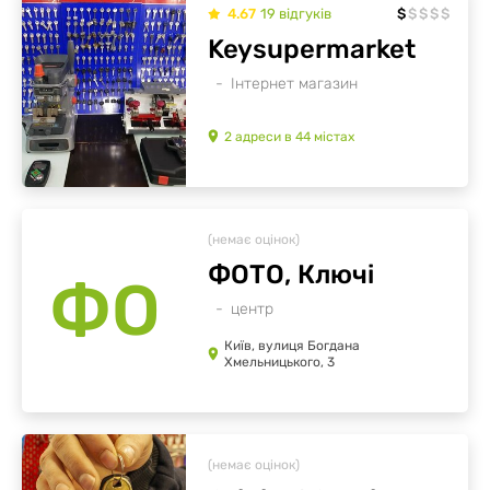
4.67
19
відгуків
$
$
$
$
$
Keysupermarket
Інтернет магазин
2
адреси
в
44
містах
(немає оцінок)
ФОТО, Ключі
ФО
центр
Київ, вулиця Богдана
Хмельницького, 3
(немає оцінок)