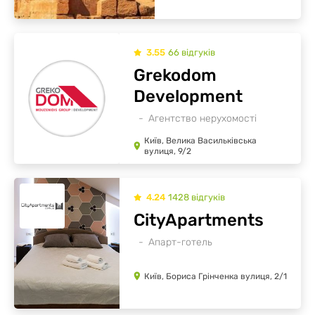
3.55
66
відгуків
Grekodom
Development
Агентство нерухомості
Київ, Велика Васильківська
вулиця, 9/2
4.24
1428
відгуків
CityApartments
Апарт-готель
Київ, Бориса Грінченка вулиця, 2/1