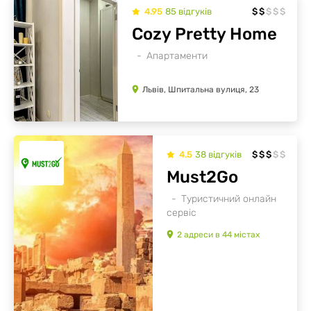
4.95
85
відгуків
$
$
$
$
$
Cozy Pretty Home
Апартаменти
Львів, Шпитальна вулиця, 23
4.5
38
відгуків
$
$
$
$
$
Must2Go
Туристичний онлайн
сервіс
2
адреси
в
44
містах