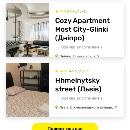
4.4
24
відгукa
Cozy Apartment
Most City-Glinki
(Дніпро)
Оренда апартаментів
Дніпро, Глинки улица, 2
4.37
46
відгуків
Hhmelnytsky
street (Львів)
Оренда апартаментів
Львів, Б.Хмельницького вулиця, 41
Подивитися все