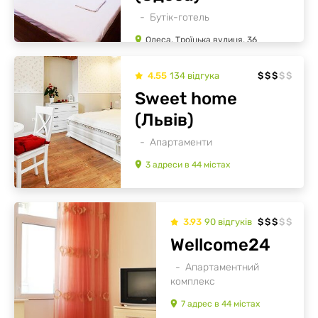
Бутік-готель
Одеса, Троїцька вулиця, 36
4.55
134
відгукa
$
$
$
$
$
Sweet home
(Львів)
Апартаменти
3
адреси
в
44
містах
3.93
90
відгуків
$
$
$
$
$
Wellcome24
Апартаментний
комплекс
7
адрес
в
44
містах