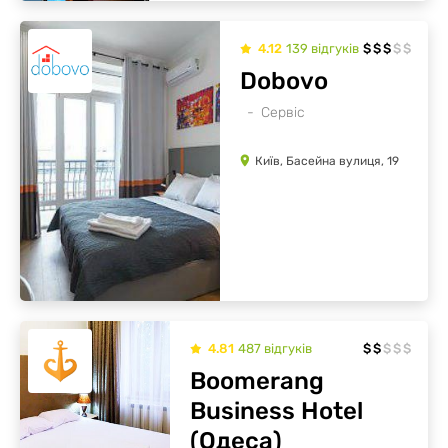
4.12
139
відгуків
$
$
$
$
$
Dobovo
Сервіс
Київ, Басейна вулиця, 19
4.81
487
відгуків
$
$
$
$
$
Boomerang
Business Hotel
(Одеса)