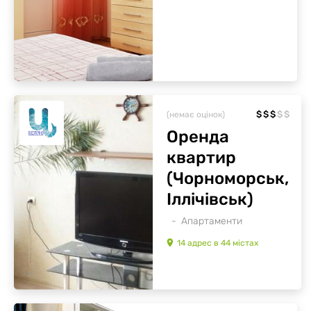
$
$
$
$
$
(немає оцінок)
Оренда
квартир
(Чорноморськ,
Іллічівськ)
Апартаменти
14
адрес
в
44
містах