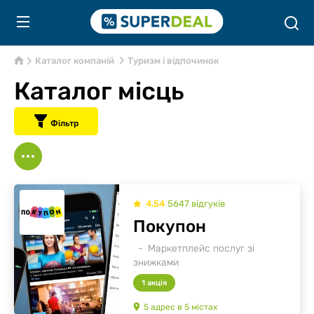
Каталог компаній
Туризм і відпочинок
Каталог місць
Фільтр
4.54
5647
відгуків
Покупон
Маркетплейс послуг зі
знижками
1 акція
5
адрес
в
5
містах