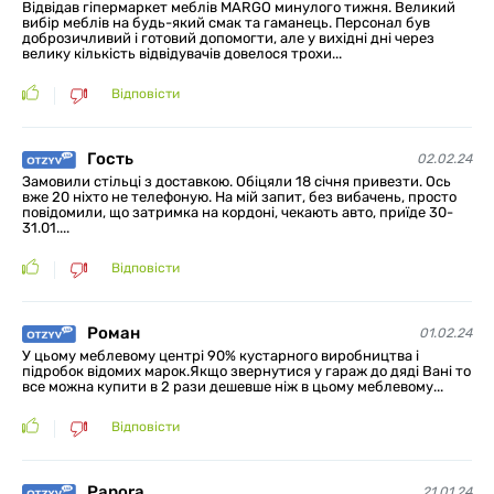
Відвідав гіпермаркет меблів MARGO минулого тижня. Великий
вибір меблів на будь-який смак та гаманець. Персонал був
доброзичливий і готовий допомогти, але у вихідні дні через
велику кількість відвідувачів довелося трохи...
Відповісти
Гость
02.02.24
Замовили стільці з доставкою. Обіцяли 18 січня привезти. Ось
вже 20 ніхто не телефоную. На мій запит, без вибачень, просто
повідомили, що затримка на кордоні, чекають авто, приїде 30-
31.01....
Відповісти
Роман
01.02.24
У цьому меблевому центрі 90% кустарного виробництва і
підробок відомих марок.Якщо звернутися у гараж до дяді Вані то
все можна купити в 2 рази дешевше ніж в цьому меблевому...
Відповісти
Panora
21.01.24