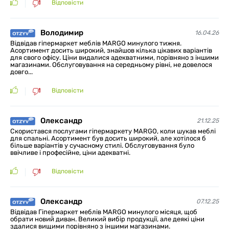
Відповісти
Володимир
16.04.26
Відвідав гіпермаркет меблів MARGO минулого тижня.
Асортимент досить широкий, знайшов кілька цікавих варіантів
для свого офісу. Ціни видалися адекватними, порівняно з іншими
магазинами. Обслуговування на середньому рівні, не довелося
довго...
Відповісти
Олександр
21.12.25
Скористався послугами гіпермаркету MARGO, коли шукав меблі
для спальні. Асортимент був досить широкий, але хотілося б
більше варіантів у сучасному стилі. Обслуговування було
ввічливе і професійне, ціни адекватні.
Відповісти
Олександр
07.12.25
Відвідав Гіпермаркет меблів MARGO минулого місяця, щоб
обрати новий диван. Великий вибір продукції, але деякі ціни
здалися вищими порівняно з іншими магазинами.