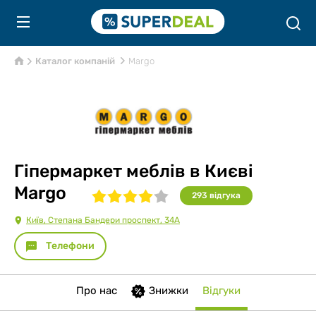
Каталог компаній
Margo
Гіпермаркет меблів в Києві
Margo
293
відгукa
Київ, Степана Бандери проспект, 34А
Телефони
Про нас
Знижки
Відгуки