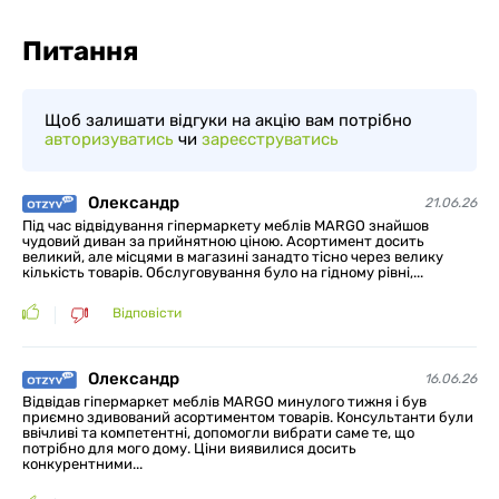
Питання
Щоб залишати відгуки на акцію вам потрібно
авторизуватись
чи
зареєструватись
Олександр
21.06.26
Під час відвідування гіпермаркету меблів MARGO знайшов
чудовий диван за прийнятною ціною. Асортимент досить
великий, але місцями в магазині занадто тісно через велику
кількість товарів. Обслуговування було на гідному рівні,...
Відповісти
Олександр
16.06.26
Відвідав гіпермаркет меблів MARGO минулого тижня і був
приємно здивований асортиментом товарів. Консультанти були
ввічливі та компетентні, допомогли вибрати саме те, що
потрібно для мого дому. Ціни виявилися досить
конкурентними...