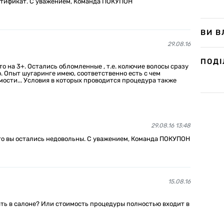
ертификат. С уважением, Команда ПОКУПОН
ВИ В
29.08.16
ПОД
о на 3+. Остались обломленные , т.е. колючие волосы сразу
 Опыт шугаринге имею, соответственно есть с чем
ости... Условия в которых проводится процедура также
29.08.16 13:48
что вы остались недовольны. С уважением, Команда ПОКУПОН
15.08.16
ать в салоне? Или стоимость процедуры полностью входит в