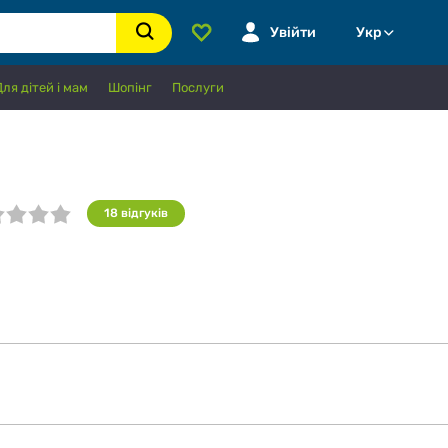
Увійти
Укр
Для дітей і мам
Шопінг
Послуги
18
відгуків