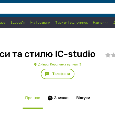
аса
Здоров'я
Їжа і розваги
Туризм і відпочинок
Навчання
си та стилю IC-studio
Дніпро, Короленка вулиця, 3
Телефони
Про нас
Знижки
Відгуки