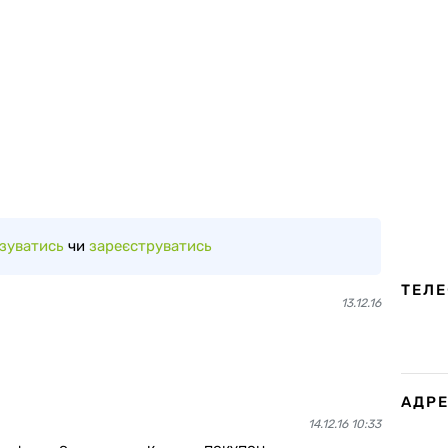
зуватись
чи
зареєструватись
ТЕЛ
13.12.16
АДР
14.12.16 10:33