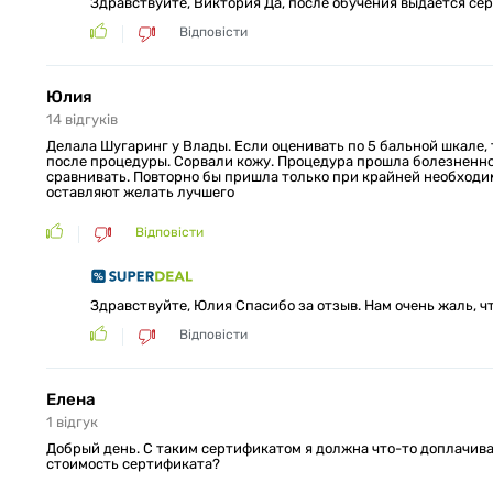
Здравствуйте, Виктория Да, после обучения выдаётся с
Відповісти
Юлия
14
відгуків
Делала Шугаринг у Влады. Если оценивать по 5 бальной шкале, т
после процедуры. Сорвали кожу. Процедура прошла болезненно.
сравнивать. Повторно бы пришла только при крайней необходим
оставляют желать лучшего
Відповісти
Здравствуйте, Юлия Спасибо за отзыв. Нам очень жаль, 
Відповісти
Елена
1
відгук
Добрый день. С таким сертификатом я должна что-то доплачив
стоимость сертификата?