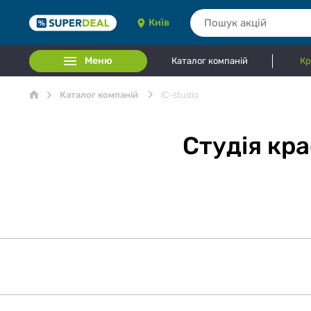
Київ
Меню
Каталог компаній
Кр
Каталог компаній
IC-studio
Студія кра