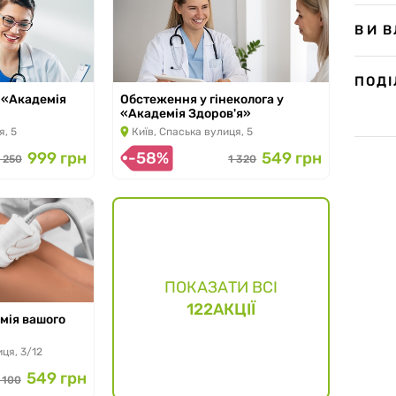
ВИ 
ПОД
і «Академія
Обстеження у гінеколога у
«Академія Здоров'я»
.2026
з 12.01.2026 по 30.11.2026
я, 5
Київ, Спаська вулиця, 5
999 грн
-58%
549 грн
 250
1 320
ПОКАЗАТИ ВСІ
122
АКЦІЇ
емія вашого
.2026
иця, 3/12
549 грн
 100