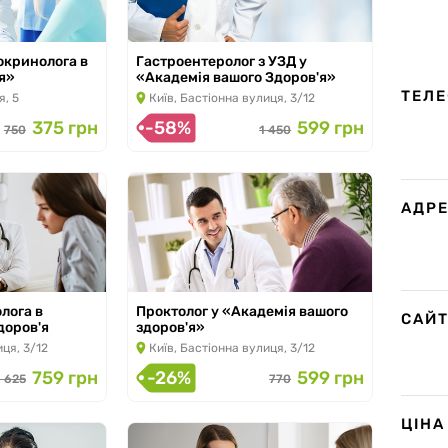
окринолога в
Гастроентеролог з УЗД у
'я»
«Академія вашого Здоров'я»
.2026
з 11.01.2026 по 30.11.2026
ТЕЛ
я, 5
Київ, Бастіонна вулиця, 3/12
375 грн
-58%
599 грн
750
1 450
АДР
лога в
Проктолог у «Академія вашого
САЙ
доров'я
здоров'я»
.2026
з 29.03.2023 по 30.11.2026
иця, 3/12
Київ, Бастіонна вулиця, 3/12
759 грн
-26%
599 грн
1 625
770
ЦІНА