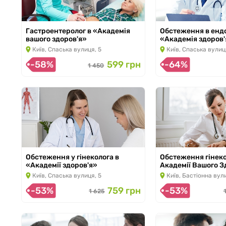
Гастроентеролог в «Академія
Обстеження в енд
вашого здоров'я»
«Академія здоров
з 11.01.2026 по 30.11.2026
з 12.01.2026 по 30.11
Київ, Спаська вулиця, 5
Київ, Спаська вулиц
-58%
599 грн
-64%
1 450
Обстеження у гінеколога в
Обстеження гінеко
«Академії здоров'я»
Академії Вашого З
з 13.01.2026 по 30.11.2026
з 13.01.2026 по 30.11
Київ, Спаська вулиця, 5
Київ, Бастіонна вул
-53%
759 грн
-53%
1 625