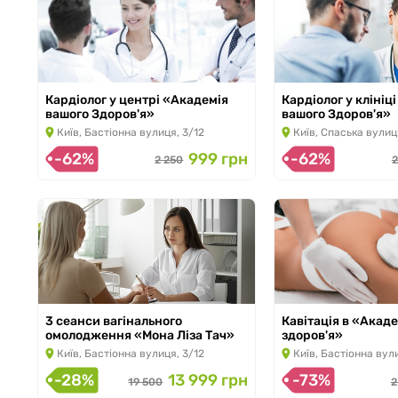
Кардіолог у центрі «Академія
Кардіолог у клініц
вашого Здоров'я»
вашого Здоров'я»
з 10.01.2026 по 30.11.2026
з 10.01.2026 по 30.11
Київ, Бастіонна вулиця, 3/12
Київ, Спаська вулиц
-62%
999 грн
-62%
2 250
2
3 сеанси вагінального
Кавітація в «Акад
омолодження «Мона Ліза Тач»
здоров'я»
з 09.01.2026 по 30.11.2026
з 02.11.2023 по 30.11
Київ, Бастіонна вулиця, 3/12
Київ, Бастіонна вул
-28%
13 999 грн
-73%
19 500
2