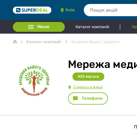
Київ
Меню
Каталог компаній
Кр
Каталог компаній
Академія Вашого Здоров'я
Мережа меди
453
відгукa
3 адреси в Києві
Телефони
П