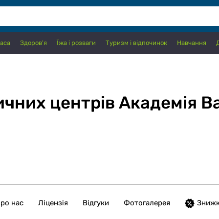
аса
Здоров'я
Їжа і розваги
Туризм і відпочинок
Навчання
чних центрів Академія В
ро нас
Ліцензія
Відгуки
Фотогалерея
Зниж