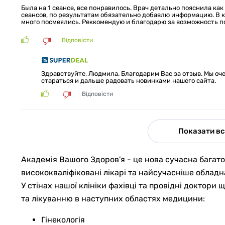
Была на 1 сеансе, все понравилось. Врач детально пояснила как
сеансов, по результатам обязательно добавлю информацию. В к
много посмеялись. Реккомендую и благодарю за возможность п
Відповісти
Здравствуйте, Людмила. Благодарим Вас за отзыв. Мы оч
стараться и дальше радовать новинками нашего сайта.
Відповісти
Показати вс
Академія Вашого Здоров'я - це нова сучасна багатоп
висококваліфіковані лікарі та найсучасніше обладн
У стінах нашої клініки фахівці та провідні доктори
та лікуванню в наступних областях медицини:
Гінекологія