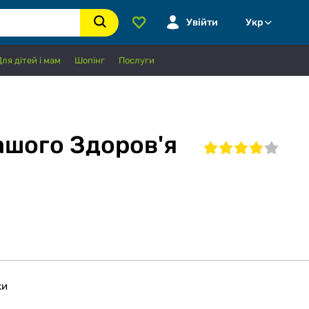
Увійти
Укр
Для дітей і мам
Шопінг
Послуги
ашого Здоров'я
ки