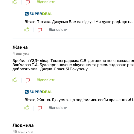
Відповісти
Вітаю, Тетяна. Дякуємо Вам за відгук! Ми дуже раді, що на
Відповісти
Жанна
4
відгукa
Зробила УЗД- лікар Темноградська С.В. детально пояснювала м
Зав'ялова Т.А. Було призначене лікування та рекомендовано режи
доброзичливі. Дякую. Спасибі Покупону.
Відповісти
Вітаю, Жанна. Дякуємо, що поділились своїм враженням! 
Відповісти
Людмила
48
відгуків