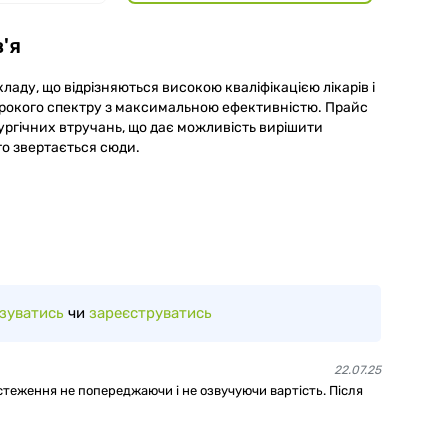
'я
аду, що відрізняються високою кваліфікацією лікарів і
рокого спектру з максимальною ефективністю. Прайс
ірургічних втручань, що дає можливість вирішити
то звертається сюди.
зуватись
чи
зареєструватись
22.07.25
теження не попереджаючи і не озвучуючи вартість. Після