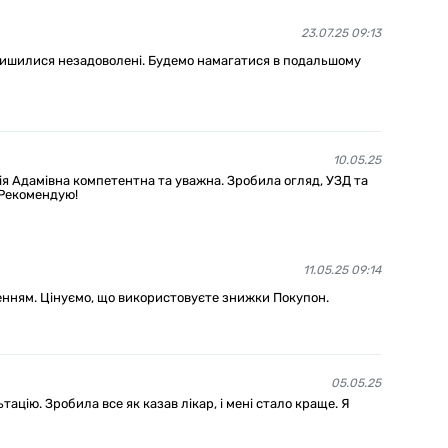
23.07.25 09:13
алишилися незадоволені. Будемо намагатися в подальшому
10.05.25
лія Адамівна компетентна та уважна. Зробила огляд, УЗД та
 Рекомендую!
11.05.25 09:14
енням. Цінуємо, що використовуєте знижки Покупон.
05.05.25
ацію. Зробила все як казав лікар, і мені стало краще. Я