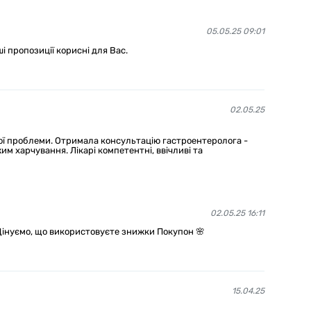
05.05.25 09:01
ші пропозиції корисні для Вас.
02.05.25
ої проблеми. Отримала консультацію гастроентеролога -
м харчування. Лікарі компетентні, ввічливі та
02.05.25 16:11
Цінуємо, що використовуєте знижки Покупон 🌸
15.04.25