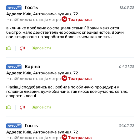
Гость
13.03.23
Адреса:
Київ, Антоновича вулиця, 72
-
найближча станція метро
Театральна
в клинике проблема со специалистами ( Врачи меняются
быстро, мало действительно хороших специалистов. Врачи
ориентированы на заработок больше, чем на клиента
Відповісти
Каріна
04.01.23
Адреса:
Київ, Антоновича вулиця, 72
-
найближча станція метро
Театральна
Фахівці сподобались всі, робила по обличчю процедури у
головної лікарки, дуже обізнана, так якось все сучасно, світло,
апарати класні
Відповісти
Гость
09.02.22
Адреса:
Київ, Антоновича вулиця, 72
-
найближча станція метро
Театральна