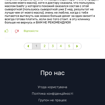
сильнее моего масла), хотя я доктору сказала, что пользуюсь
маслом baehr у которого похожий оказался состав с этой
сывороткой (пользуюсь сывороткой уже 2 нед, результат не
лучше чем от моего масла), очень не люблю, когда с тебя
пытаются вытянуть как можно больше денег за один визит! я
всегда готова платить, если оно того стоит. в эту клинику
больше не вернусь и ВАМ НЕ РЕКОМЕНДУЮ!!!
Відповісти
1
2
3
4
5
Про нас
Угода користувача
Політика конфіденційності
Групон не працює