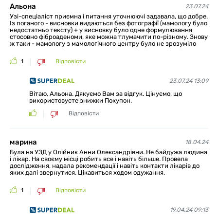
Альона
23.07.24
Узі-спеціаліст приємна і питання уточнюючі задавала, що добре.
Із поганого - висновки видаються без фотографії (мамологу було
недостатньо тексту) + у висновку було одне формулювання
стосовно фіброаденоми, яке можна тлумачити по-різному. Знову
ж таки - мамологу з мамологічного центру було не зрозуміло
1
Відповісти
23.07.24 13:09
Вітаю, Альона. Дякуємо Вам за відгук. Цінуємо, що
використовуєте знижки Покупон.
Відповісти
марина
18.04.24
Була на УЗД у Олійник Анни Олександрівни. Не байдужа людина
і лікар. На своєму місці робить все і навіть більше. Провела
дослідження, надала рекомендації і навіть контакти лікарів до
яких далі звернутися. Цікавиться ходом одужання.
1
Відповісти
19.04.24 09:13