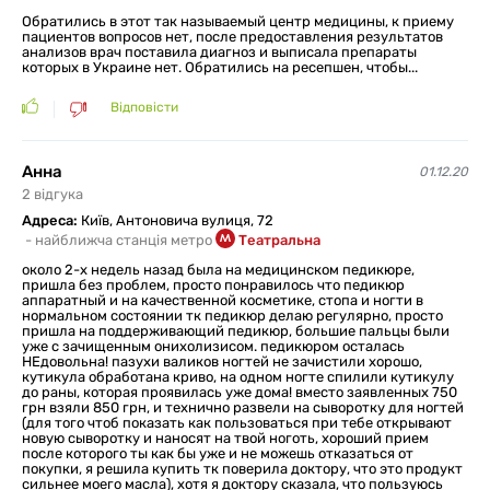
Обратились в этот так называемый центр медицины, к приему
пациентов вопросов нет, после предоставления результатов
анализов врач поставила диагноз и выписала препараты
которых в Украине нет. Обратились на ресепшен, чтобы...
Відповісти
Анна
01.12.20
2
відгукa
Адреса:
Київ, Антоновича вулиця, 72
-
найближча станція метро
Театральна
около 2-х недель назад была на медицинском педикюре,
пришла без проблем, просто понравилось что педикюр
аппаратный и на качественной косметике, стопа и ногти в
нормальном состоянии тк педикюр делаю регулярно, просто
пришла на поддерживающий педикюр, большие пальцы были
уже с зачищенным онихолизисом. педикюром осталась
НЕдовольна! пазухи валиков ногтей не зачистили хорошо,
кутикула обработана криво, на одном ногте спилили кутикулу
до раны, которая проявилась уже дома! вместо заявленных 750
грн взяли 850 грн, и технично развели на сыворотку для ногтей
(для того чтоб показать как пользоваться при тебе открывают
новую сыворотку и наносят на твой ноготь, хороший прием
после которого ты как бы уже и не можешь отказаться от
покупки, я решила купить тк поверила доктору, что это продукт
сильнее моего масла), хотя я доктору сказала, что пользуюсь