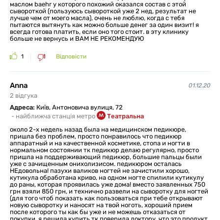
маслом baehr у которого похожий оказался состав с этой
сывороткой (пользуюсь сывороткой уже 2 нед, результат не
лучше чем от моего масла), очень не люблю, когда с тебя
пытаются вытянуть как можно больше денег за один визит! я
всегда готова платить, если оно того стоит. в эту клинику
больше не вернусь и ВАМ НЕ РЕКОМЕНДУЮ
1
Відповісти
Anna
01.12.20
2
відгукa
Адреса:
Київ, Антоновича вулиця, 72
-
найближча станція метро
Театральна
около 2-х недель назад была на медицинском педикюре,
пришла без проблем, просто понравилось что педикюр
аппаратный и на качественной косметике, стопа и ногти в
нормальном состоянии тк педикюр делаю регулярно, просто
пришла на поддерживающий педикюр, большие пальцы были
уже с зачищенным онихолизисом. педикюром осталась
НЕдовольна! пазухи валиков ногтей не зачистили хорошо,
кутикула обработана криво, на одном ногте спилили кутикулу
до раны, которая проявилась уже дома! вместо заявленных 750
грн взяли 850 грн, и технично развели на сыворотку для ногтей
(для того чтоб показать как пользоваться при тебе открывают
новую сыворотку и наносят на твой ноготь, хороший прием
после которого ты как бы уже и не можешь отказаться от
покупки, я решила купить тк поверила доктору, что это продукт