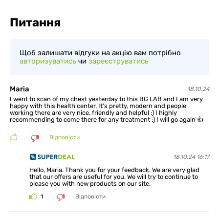
Питання
Щоб залишати відгуки на акцію вам потрібно
авторизуватись
чи
зареєструватись
Maria
18.10.24
I went to scan of my chest yesterday to this BG LAB and I am very
happy with this health center. It's pretty, modern and people
working there are very nice, friendly and helpful :) I highly
recommending to come there for any treatment :) I will go again 👍
Відповісти
18.10.24 16:17
Hello, Maria. Thank you for your feedback. We are very glad
that our offers are useful for you. We will try to continue to
please you with new products on our site.
1
Відповісти