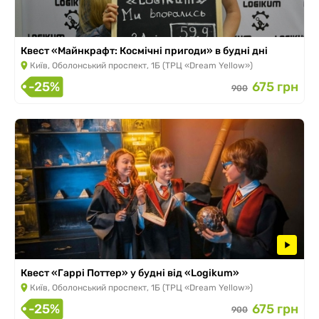
Квест «Майнкрафт: Космічні пригоди» в будні дні
Київ, Оболонський проспект, 1Б (ТРЦ «Dream Yellow»)
-25%
675 грн
900
Квест «Гаррі Поттер» у будні від «Logikum»
Київ, Оболонський проспект, 1Б (ТРЦ «Dream Yellow»)
-25%
675 грн
900