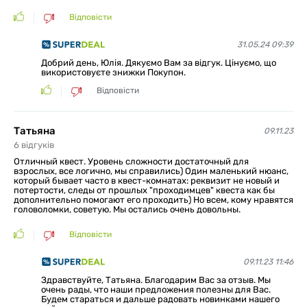
Відповісти
31.05.24 09:39
Добрий день, Юлія. Дякуємо Вам за відгук. Цінуємо, що
використовуєте знижки Покупон.
Відповісти
Татьяна
09.11.23
6
відгуків
Отличный квест. Уровень сложности достаточный для
взрослых, все логично, мы справились) Один маленький нюанс,
который бывает часто в квест-комнатах: реквизит не новый и
потертости, следы от прошлых "проходимцев" квеста как бы
дополнительно помогают его проходить) Но всем, кому нравятся
головоломки, советую. Мы остались очень довольны.
Відповісти
09.11.23 11:46
Здравствуйте, Татьяна. Благодарим Вас за отзыв. Мы
очень рады, что наши предложения полезны для Вас.
Будем стараться и дальше радовать новинками нашего