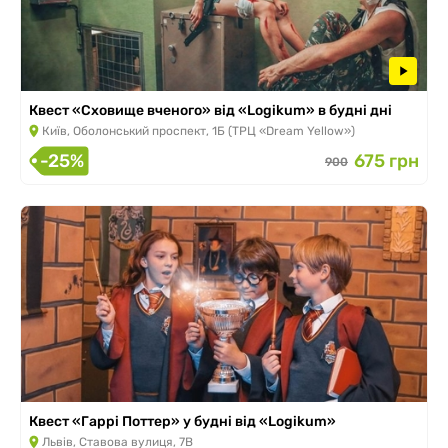
Квест «Сховище вченого» від «Logikum» в будні дні
Київ, Оболонський проспект, 1Б (ТРЦ «Dream Yellow»)
-25%
675 грн
900
Квест «Гаррі Поттер» у будні від «Logikum»
Львів, Ставова вулиця, 7В