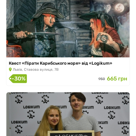
Квест «Пірати Карибського моря» від «Logikum»
Львів, Ставова вулиця, 7В
-30%
665 грн
950