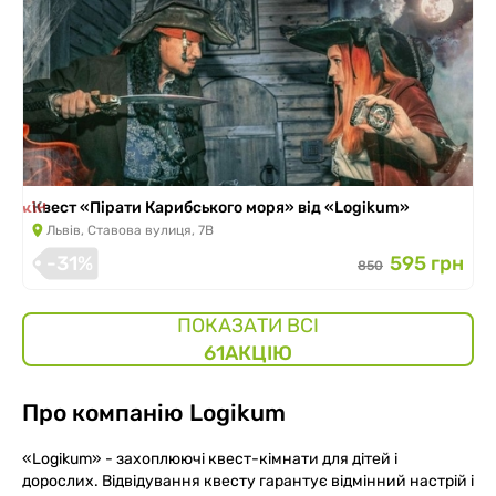
 закінчилась
Квест «Пірати Карибського моря» від «Logikum»
Львів, Ставова вулиця, 7В
-31%
595 грн
850
ПОКАЗАТИ ВСІ
61
АКЦІЮ
Про компанію
Logikum
«Logikum» - захоплюючі квест-кімнати для дітей і
дорослих. Відвідування квесту гарантує відмінний настрій і