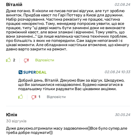
Віталій
02.08.24
Дуже погано. Я ніколи не писав погані відгуки, але тут зроблю
виняток. Придбав квест по Гарі Поттеру а Києві для дружини.
Набір розчарування. Частина реквізиту не працює, частина
працює некоректно. Тому, менеджер попросив уявити, що все
працює, типу "ці двері мають бути зачинені доки не виконаєте
проміжний квест, але вони зламані і відчинені. Тому уявіть, що
вони зачинені..." Це лише маленька частина технічних проблем,
про більшість з яких не попередили. Сам задум непоганий і є
цікаві моменти. Але обладнання настільки втомлене, що кімнату
давно варто закрити на ремонт.
2
Відповісти
02.08.24 10:33
Добрий день, Віталій. Дякуємо Вам за відгук. Шкодуємо,
що Ви залишилися незадоволені. Будемо намагатися в
подальшому тільки радувати Вас цікавими акціями.
1
Відповісти
Юлія
30.05.24
30
відгуків
Дуже дякуємо,отримали масу задоволення))Все було супер,але
треба добре подумати!))