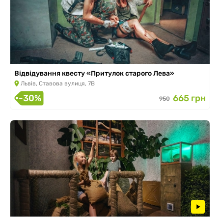
Відвідування квесту «Притулок старого Лева»
Львів, Ставова вулиця, 7В
-30%
665 грн
950