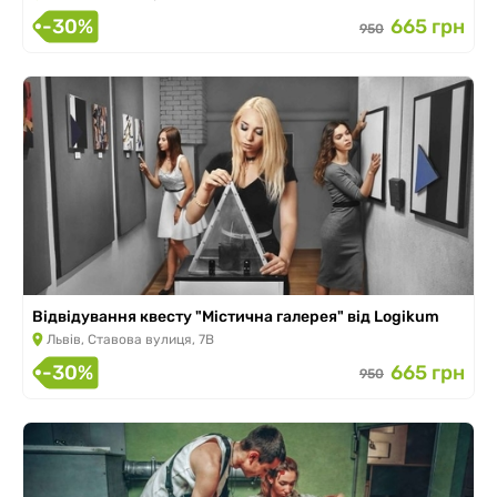
-30%
665 грн
950
Відвідування квесту "Містична галерея" від Logikum
Львів, Ставова вулиця, 7В
-30%
665 грн
950