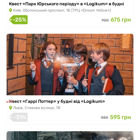
Квест «Парк Юрського періоду» в «Logikum» в будні
Київ, Оболонський проспект, 1Б (ТРЦ «Dream Yellow»)
-25%
675 грн
900
 закінчилась
Квест «Гаррі Поттер» у будні від «Logikum»
Львів, Ставова вулиця, 7В
-31%
595 грн
850