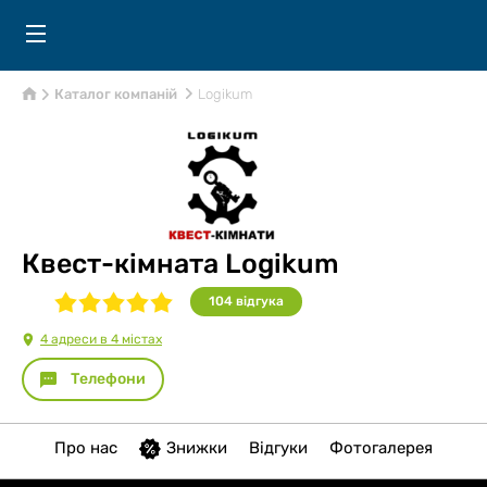
Каталог компаній
Logikum
Квест-кімната Logikum
104
відгукa
4 адреси в 4 містах
Телефони
Про нас
Знижки
Відгуки
Фотогалерея