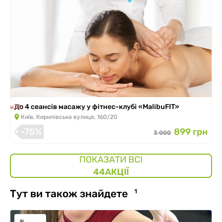
 закінчилась
До 4 сеансів масажу у фітнес-клубі «MalibuFIT»
Київ, Кирилівська вулиця, 160/20
-75%
899 грн
3 000
ПОКАЗАТИ ВСІ
44
АКЦІЇ
Тут ви також знайдете
1