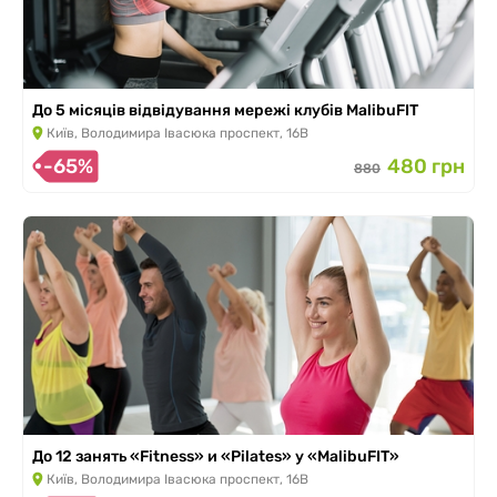
До 5 місяців відвідування мережі клубів MalibuFIT
Київ, Володимира Івасюка проспект, 16В
-65%
480 грн
880
До 12 занять «Fitness» и «Pilates» у «MalibuFIT»
Київ, Володимира Івасюка проспект, 16В