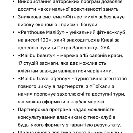
Використання авторських програм дозволяє
досягти максимальної ефективності занять.
Знижкова система «Фітнес-милі» забезпечує
високу економію і приємні бонуси.
«Penthouse Малібу» - унікальний фітнес-клуб
на висоті 100м, який знаходиться в Києві за
адресою вулиця Петра Запорожця, 26А.
«Malibu beauty» - мережа з 15 салонів краси,
17 студій засмаги, яка дає можливість
клієнтам завжди залишатися чарівними.
«Malibu travel agency» - туристичне агентство
повного циклу в партнерстві з «Поїхали з
нами» пропонує захоплюючі та доступні тури,
які можна оформити в клубах мережі.
Партнерська програма надає можливість
консультування власникам фітнес-клубів
будь-якого формату з гарантією результату.
Щадна цінова політика з постійними акціями