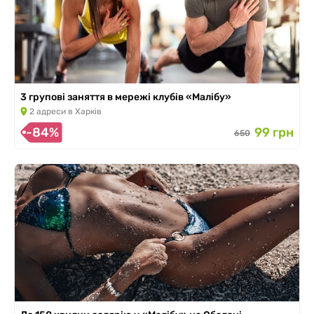
3 групові заняття в мережі клубів «Малібу»
2 адреси в Харків
-84%
99 грн
650