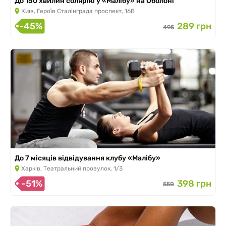
До 150 хвилин солярію у «Малібу» на Оболоні
Київ, Героїв Сталінграда проспект, 16В
-45%
289 грн
495
До 7 місяців відвідування клубу «Малібу»
Харків, Театральний провулок, 1/3
-51%
398 грн
550