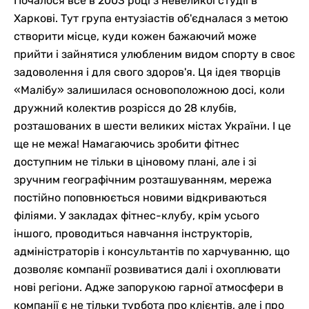
Почалося все в 2003 році з невеликої студії в
Харкові. Тут група ентузіастів об'єдналася з метою
створити місце, куди кожен бажаючий може
прийти і зайнятися улюбленим видом спорту в своє
задоволення і для свого здоров'я. Ця ідея творців
«Малібу» залишилася основоположною досі, коли
дружний колектив розрісся до 28 клубів,
розташованих в шести великих містах України. І це
ще не межа! Намагаючись зробити фітнес
доступним не тільки в ціновому плані, але і зі
зручним географічним розташуванням, мережа
постійно поповнюється новими відкриваються
філіями. У закладах фітнес-клубу, крім усього
іншого, проводиться навчання інструкторів,
адміністраторів і консультантів по харчуванню, що
дозволяє компанії розвиватися далі і охоплювати
нові регіони. Адже запорукою гарної атмосфери в
компанії є не тільки турбота про клієнтів, але і про