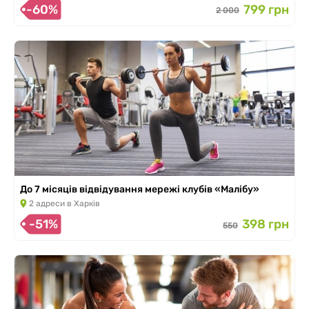
-60%
799 грн
2 000
До 7 місяців відвідування мережі клубів «Малібу»
2 адреси в Харків
-51%
398 грн
550