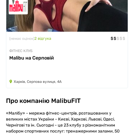
2
відгукa
$
$
$
$
$
(немає оцінок)
ФІТНЕС КЛУБ
Malibu на Серповій
Харків, Серпова вулиця, 4А
Про компанію
MalibuFIT
«Малібу» - мережа фітнес-центрів, розташованих у
великих містах України - Києві, Харкові, Львові, Одесі,
Чернігові та ін. Сьогодні - це 23 клубу з різноманітним
набором спортивних послуг: тренажерними залами, 50