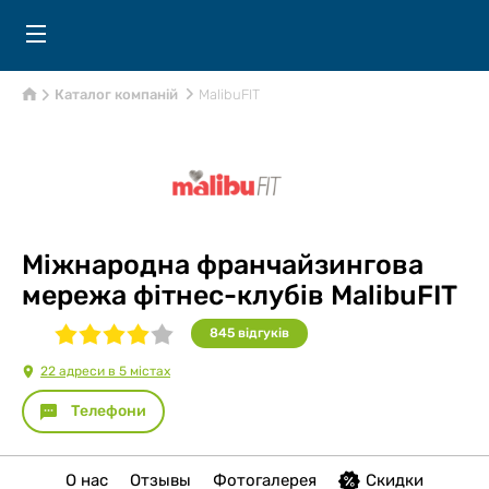
Каталог компаній
MalibuFIT
Міжнародна франчайзингова
мережа фітнес-клубів MalibuFIT
845
відгуків
22 адреси в 5 містах
Телефони
О нас
Отзывы
Фотогалерея
Скидки