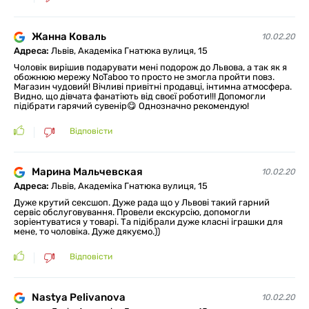
Жанна Коваль
10.02.20
Адреса:
Львів, Академіка Гнатюка вулиця, 15
Чоловік вирішив подарувати мені подорож до Львова, а так як я
обожнюю мережу NoTaboo то просто не змогла пройти повз.
Магазин чудовий! Вічливі привітні продавці, інтимна атмосфера.
Видно, що дівчата фанатіють від своєї роботи!!! Допомогли
підібрати гарячий сувенір😋 Однозначно рекомендую!
Відповісти
Марина Мальчевская
10.02.20
Адреса:
Львів, Академіка Гнатюка вулиця, 15
Дуже крутий сексшоп. Дуже рада що у Львові такий гарний
сервіс обслуговування. Провели екскурсію, допомогли
зоріентуватися у товарі. Та підібрали дуже класні іграшки для
мене, то чоловіка. Дуже дякуємо.))
Відповісти
Nastya Pelivanova
10.02.20