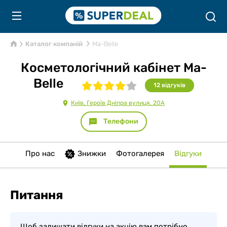
Каталог компаній
Ma-Belle
Косметологічний кабінет Ma-
Belle
12
відгуків
Київ, Героїв Дніпра вулиця, 20А
Телефони
Про нас
Знижки
Фотогалерея
Відгуки
Питання
Щоб залишати відгуки на акцію вам потрібно