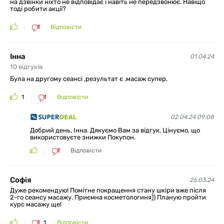
на дзвінки ніхто не відповідає і навіть не передзвонює. Навіщо
тоді робити акції?
Відповісти
Інна
01.04.24
10
відгуків
Була на другому сеансі ,результат є ,масаж супер.
1
Відповісти
02.04.24 09:08
Добрий день, Інна. Дякуємо Вам за відгук. Цінуємо, що
використовуєте знижки Покупон.
Відповісти
Софія
26.03.24
Дуже рекомендую! Помітне покращення стану шкіри вже після
2-го сеансу масажу. Приємна косметологиня)) Планую пройти
курс масажу ще!
1
Відповісти