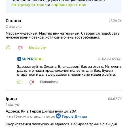
авторизуватись
чи
зареєструватись
Оксана
11.06.26
2
відгукa
Массаж чудесный. Мастер внимательный. Старается подобрать
нужное время сеанса, хотя сама очень востребована.
Відповісти
12.06.26 09:08
Здравствуйте, Оксана. Благодарим Вас за отзыв. Мы очень
рады, что наши предложения полезны для Вас. Будем
стараться и дальше радовать новинками нашего сайта.
Відповісти
Ірина
06.07.24
1
відгук
Адреса:
Київ, Героїв Дніпра вулиця, 20А
-
найближча станція метро
Героїв Дніпра
Скористатися послугою не вдалося. Набирала тричі в різні дні,