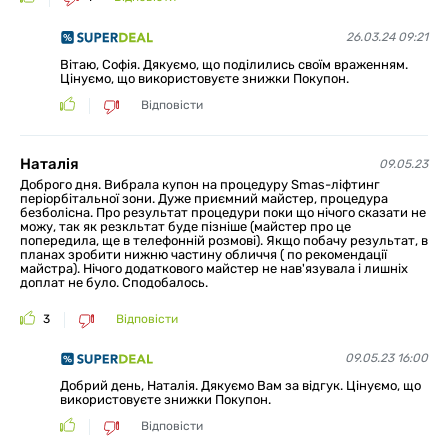
26.03.24 09:21
Вітаю, Софія. Дякуємо, що поділились своїм враженням.
Цінуємо, що використовуєте знижки Покупон.
Відповісти
Наталія
09.05.23
Доброго дня. Вибрала купон на процедуру Smas-ліфтинг
періорбітальної зони. Дуже приємний майстер, процедура
безболісна. Про результат процедури поки що нічого сказати не
можу, так як резкльтат буде пізніше (майстер про це
попередила, ще в телефонній розмові). Якщо побачу результат, в
планах зробити нижню частину обличчя ( по рекомендації
майстра). Нічого додаткового майстер не нав'язувала і лишніх
доплат не було. Сподобалось.
3
Відповісти
09.05.23 16:00
Добрий день, Наталія. Дякуємо Вам за відгук. Цінуємо, що
використовуєте знижки Покупон.
Відповісти