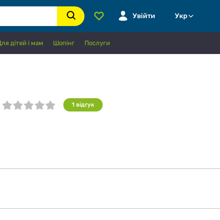
Увійти
Укр
Для дітей і мам
Шопінг
Послуги
1
відгук