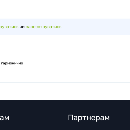
зуватись
чи
зареєструватись
ь гармонично
там
Партнерам