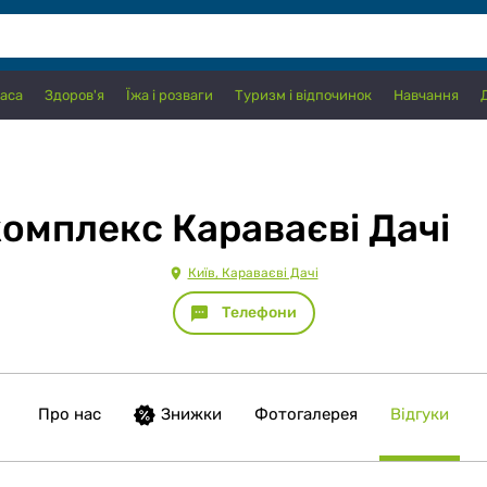
аса
Здоров'я
Їжа і розваги
Туризм і відпочинок
Навчання
омплекс Караваєві Дачі
Київ, Караваєві Дачі
Телефони
Про нас
Знижки
Фотогалерея
Відгуки