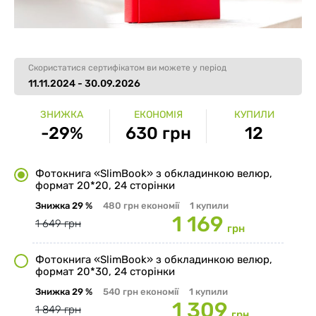
Скористатися сертифікатом ви можете у період
11.11.2024 - 30.09.2026
ЗНИЖКА
ЕКОНОМІЯ
КУПИЛИ
-29%
630 грн
12
Фотокнига «SlimBook» з обкладинкою велюр,
формат 20*20, 24 сторінки
Знижка
29 %
480 грн
економії
1
купили
1 169
1 649 грн
грн
Фотокнига «SlimBook» з обкладинкою велюр,
формат 20*30, 24 сторінки
Знижка
29 %
540 грн
економії
1
купили
1 309
1 849 грн
грн