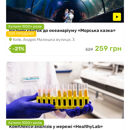
Купили 1000+ разів
Вхідний квиток до океанаріуму «Морська казка»
ТОП ПРОДАЖУ
Київ, Андрія Малишка вулиця, 3
259 грн
-21%
329
Купили 1000+ разів
Комплекси аналізів у мережі «HealthyLab»