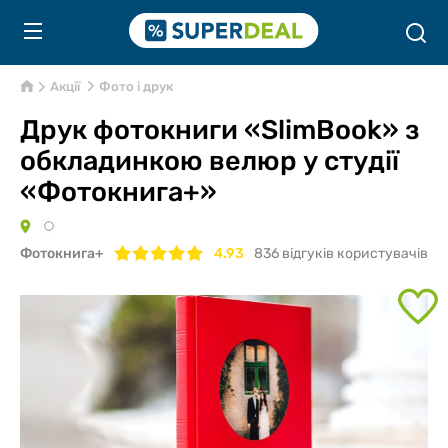
Акції
Фото і друк
Друк фотокниги «SlimBook» з
обкладинкою велюр у студії
«Фотокнига+»
Фотокнига+
4.93
836
відгуків користувачів