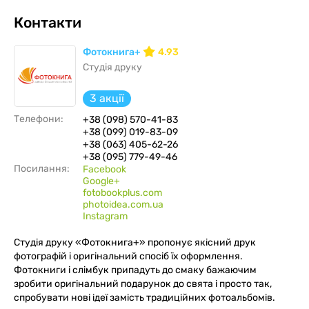
Контакти
Фотокнига+
4.93
Студія друку
3 акції
Телефони:
+38 (098) 570-41-83
+38 (099) 019-83-09
+38 (063) 405-62-26
+38 (095) 779-49-46
Посилання:
Facebook
Google+
fotobookplus.com
photoidea.com.ua
Instagram
Студія друку «Фотокнига+» пропонує якісний друк
фотографій і оригінальний спосіб їх оформлення.
Фотокниги і слімбук припадуть до смаку бажаючим
зробити оригінальний подарунок до свята і просто так,
спробувати нові ідеї замість традиційних фотоальбомів.