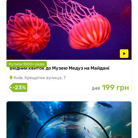
Купили 1000+ разів
Вхідний квиток до Музею Медуз на Майдані
Київ, Хрещатик вулиця, 7
199 грн
-23%
249