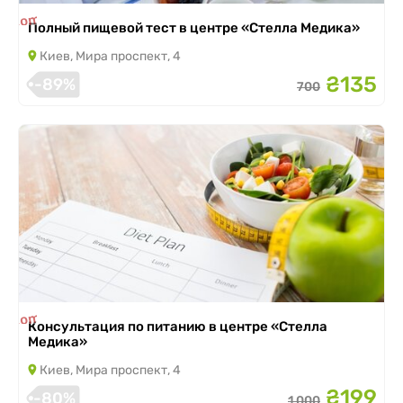
is completed
Полный пищевой тест в центре «Стелла Медика»
Киев, Мира проспект, 4
₴135
-89%
700
is completed
Консультация по питанию в центре «Стелла
Медика»
Киев, Мира проспект, 4
₴199
-80%
1 000