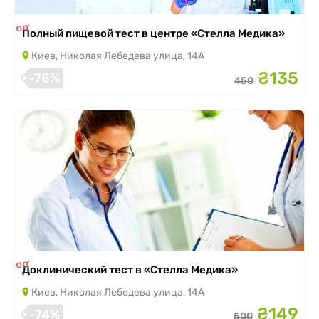
is completed
Полный пищевой тест в центре «Стелла Медика»
Киев, Николая Лебедева улица, 14А
₴135
-78%
450
is completed
Доклинический тест в «Стелла Медика»
Киев, Николая Лебедева улица, 14А
₴149
-74%
500