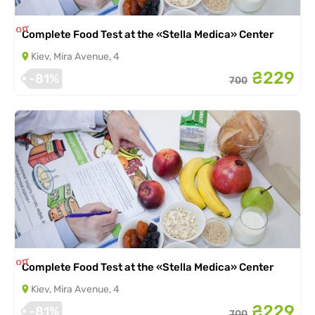
is completed
Complete Food Test at the «Stella Medica» Center
Kiev, Mira Avenue, 4
₴229
-81%
700
is completed
Complete Food Test at the «Stella Medica» Center
Kiev, Mira Avenue, 4
₴229
-81%
700