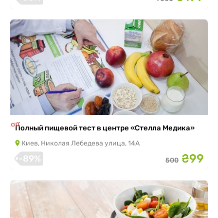
is completed
Полный пищевой тест в центре «Стелла Медика»
Киев, Николая Лебедева улица, 14А
₴99
-89%
500