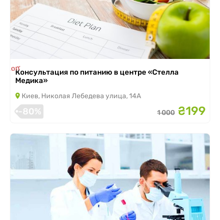
is completed
Консультация по питанию в центре «Стелла
Медика»
Киев, Николая Лебедева улица, 14А
₴199
-80%
1 000