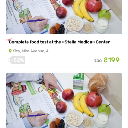
is completed
Complete food test at the «Stella Medica» Center
Kiev, Mira Avenue, 4
₴199
-82%
700