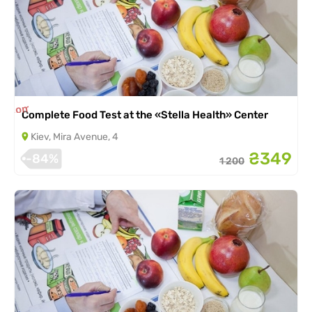
is completed
Complete Food Test at the «Stella Health» Center
Kiev, Mira Avenue, 4
₴349
-84%
1 200