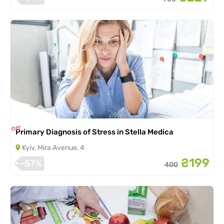
is completed
Primary Diagnosis of Stress in Stella Medica
Kyiv, Mira Avenue, 4
₴199
-57%
400