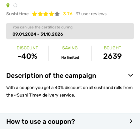
Sushi time
3.76
37
user reviews
You can use the certificate during
09.01.2024 - 31.10.2026
DISCOUNT
SAVING
BOUGHT
-40%
2639
No limited
Description of the campaign
With a coupon you get a 40% discount on all sushi and rolls from
the «Sushi Time» delivery service.
How to use a coupon?