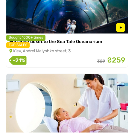
Bought 1000+ times
Entrance ticket to the Sea Tale Oceanarium
TOP SALES
Kiev, Andrei Malyshko street, 3
₴259
-21%
329