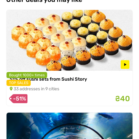
Bought 1000+ times
51% off sushi sets from Sushi Story
TOP SALES
33 addresses in 9 cities
₴40
-51%