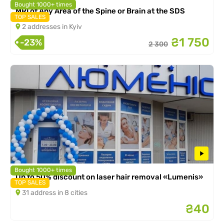
Bought 1000+ times
MRI of Any Area of the Spine or Brain at the SDS
TOP SALES
2 addresses in Kyiv
₴1 750
-23%
2 300
Bought 1000+ times
Up to 50% discount on laser hair removal «Lumenis»
TOP SALES
31 address in 8 cities
₴40