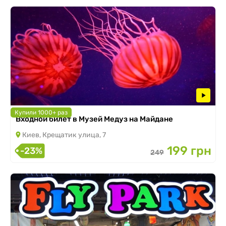
Купили 1000+ раз
Входной билет в Музей Медуз на Майдане
Киев, Крещатик улица, 7
199 грн
-23%
249