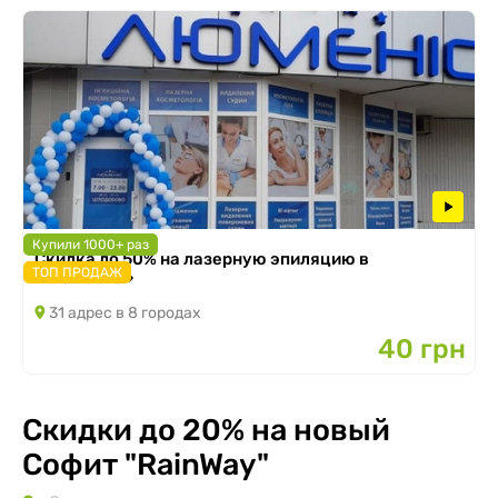
Купили 1000+ раз
Скидка до 50% на лазерную эпиляцию в
ТОП ПРОДАЖ
«Люменис»
31 адрес в 8 городах
40 грн
Скидки до 20% на новый
Софит "RainWay"