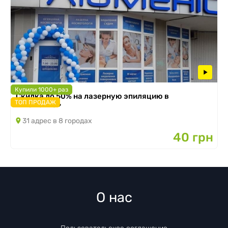
Купили 1000+ раз
Скидка до 50% на лазерную эпиляцию в
ТОП ПРОДАЖ
«Люменис»
31 адрес в 8 городах
40 грн
О нас