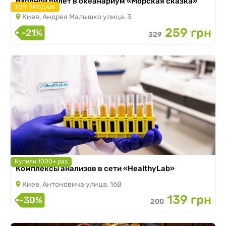
Входной билет в океанариум «Морская сказка»
ТОП ПРОДАЖ
Киев, Андрея Малышко улица, 3
259 грн
-21%
329
Купили 1000+ раз
Комплексы анализов в сети «HealthyLab»
Киев, Антоновича улица, 16В
139 грн
-30%
200