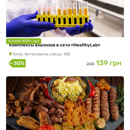
Купили 1000+ раз
Комплексы анализов в сети «HealthyLab»
Киев, Антоновича улица, 16В
139 грн
-30%
200