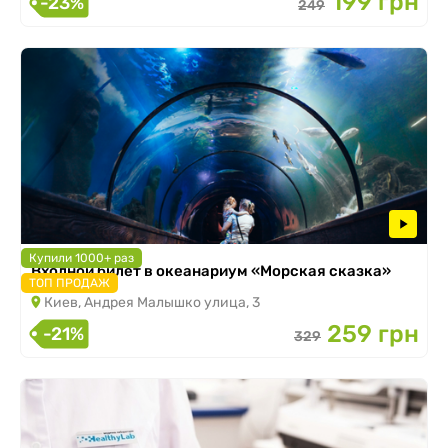
199 грн
-23%
249
Купили 1000+ раз
Входной билет в океанариум «Морская сказка»
ТОП ПРОДАЖ
Киев, Андрея Малышко улица, 3
259 грн
-21%
329