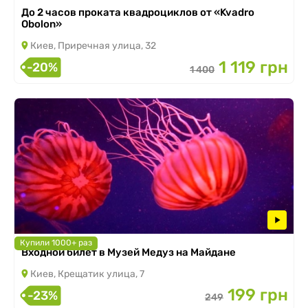
До 2 часов проката квадроциклов от «Kvadro
Obolon»
Киев, Приречная улица, 32
1 119 грн
-20%
1 400
Купили 1000+ раз
Входной билет в Музей Медуз на Майдане
Киев, Крещатик улица, 7
199 грн
-23%
249