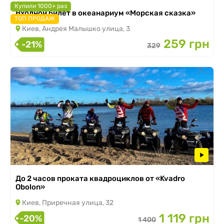
Купили 1000+ раз
Входной билет в океанариум «Морская сказка»
ТОП ПРОДАЖ
Киев, Андрея Малышко улица, 3
259 грн
-21%
329
До 2 часов проката квадроциклов от «Kvadro
Obolon»
Киев, Приречная улица, 32
1 119 грн
-20%
1 400