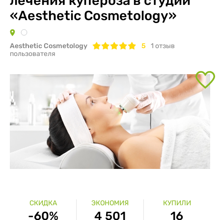
лечения купероза в студии
«Aesthetic Cosmetology»
Aesthetic Cosmetology
5
1
отзыв
пользователя
СКИДКА
ЭКОНОМИЯ
КУПИЛИ
-60%
4 501
16